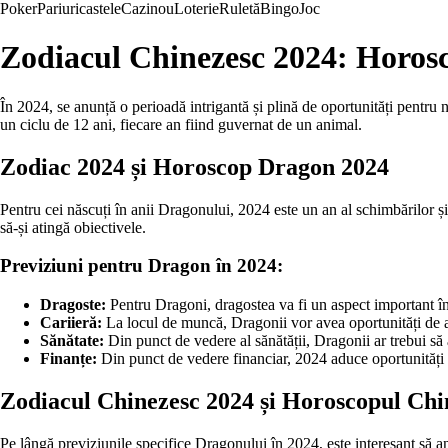
Poker
Pariuri
castele
Cazinou
Loterie
Ruletă
Bingo
Joc
Zodiacul Chinezesc 2024: Horosc
În 2024, se anunță o perioadă intrigantă și plină de oportunități pentru 
un ciclu de 12 ani, fiecare an fiind guvernat de un animal.
Zodiac 2024 și Horoscop Dragon 2024
Pentru cei născuți în anii Dragonului, 2024 este un an al schimbărilor și 
să-și atingă obiectivele.
Previziuni pentru Dragon în 2024:
Dragoste:
Pentru Dragoni, dragostea va fi un aspect important în 2
Cariieră:
La locul de muncă, Dragonii vor avea oportunități de avan
Sănătate:
Din punct de vedere al sănătății, Dragonii ar trebui să a
Finanțe:
Din punct de vedere financiar, 2024 aduce oportunități de 
Zodiacul Chinezesc 2024 și Horoscopul Chi
Pe lângă previziunile specifice Dragonului în 2024, este interesant să an