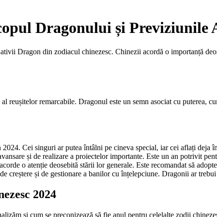
opul Dragonului și Previziunile
nativii Dragon din zodiacul chinezesc. Chinezii acordă o importanță deose
al reușitelor remarcabile. Dragonul este un semn asociat cu puterea, curaju
024. Cei singuri ar putea întâlni pe cineva special, iar cei aflați deja în
sare și de realizare a proiectelor importante. Este un an potrivit pentru a
corde o atenție deosebită stării lor generale. Este recomandat să adopte un
creștere și de gestionare a banilor cu înțelepciune. Dragonii ar trebui să f
nezesc 2024
alizăm și cum se preconizează să fie anul pentru celelalte zodii chinezeș