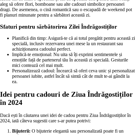
aleg să ofere flori, bomboane sau alte cadouri simbolice persoanei
dragi. De asemenea, o cină romantică sau o escapadă de weekend pot
fi planuri minunate pentru a sărbători această zi.
Sfaturi pentru sărbătorirea Zilei Îndrăgostiților
Planifică din timp: Asigură-te că ai totul pregătit pentru această zi
specială, inclusiv rezervarea unei mese la un restaurant sau
achiziționarea cadoului perfect.
Implică-te emoțional: Nu uita să îți exprimi sentimentele și
emoțiile față de partenerul tău în această zi specială. Gesturile
mici contează cel mai mult.
Personalizează cadoul: Încearcă să oferi ceva unic și personalizat
persoanei iubite, astfel încât să simtă cât de mult te-ai gândit la
ea.
Idei pentru cadouri de Ziua Îndrăgostiților
în 2024
Dacă ești în căutarea unei idei de cadou pentru Ziua Îndrăgostiților în
2024, iată câteva sugestii care s-ar putea potrivi:
Bijuterii:
O bijuterie elegantă sau personalizată poate fi un