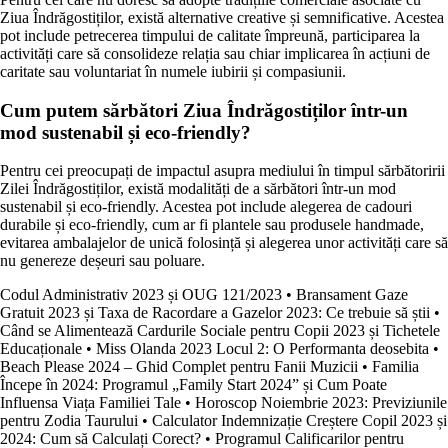
Ziua Îndrăgostiților, există alternative creative și semnificative. Acestea
pot include petrecerea timpului de calitate împreună, participarea la
activități care să consolideze relația sau chiar implicarea în acțiuni de
caritate sau voluntariat în numele iubirii și compasiunii.
Cum putem sărbători Ziua Îndrăgostiților într-un
mod sustenabil și eco-friendly?
Pentru cei preocupați de impactul asupra mediului în timpul sărbătoririi
Zilei Îndrăgostiților, există modalități de a sărbători într-un mod
sustenabil și eco-friendly. Acestea pot include alegerea de cadouri
durabile și eco-friendly, cum ar fi plantele sau produsele handmade,
evitarea ambalajelor de unică folosință și alegerea unor activități care să
nu genereze deșeuri sau poluare.
Codul Administrativ 2023 și OUG 121/2023
•
Bransament Gaze
Gratuit 2023 și Taxa de Racordare a Gazelor 2023: Ce trebuie să știi
•
Când se Alimentează Cardurile Sociale pentru Copii 2023 și Tichetele
Educaționale
•
Miss Olanda 2023 Locul 2: O Performanta deosebita
•
Beach Please 2024 – Ghid Complet pentru Fanii Muzicii
•
Familia
Începe în 2024: Programul „Family Start 2024” și Cum Poate
Influensa Viața Familiei Tale
•
Horoscop Noiembrie 2023: Previziunile
pentru Zodia Taurului
•
Calculator Indemnizație Creștere Copil 2023 și
2024: Cum să Calculați Corect?
•
Programul Calificarilor pentru