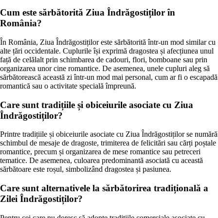
Cum este sărbătorită Ziua Îndrăgostiților în
România?
În România, Ziua Îndrăgostiților este sărbătorită într-un mod similar cu
alte țări occidentale. Cuplurile își exprimă dragostea și afecțiunea unul
față de celălalt prin schimbarea de cadouri, flori, bomboane sau prin
organizarea unor cine romantice. De asemenea, unele cupluri aleg să
sărbătorească această zi într-un mod mai personal, cum ar fi o escapadă
romantică sau o activitate specială împreună.
Care sunt tradițiile și obiceiurile asociate cu Ziua
Îndrăgostiților?
Printre tradițiile și obiceiurile asociate cu Ziua Îndrăgostiților se numără
schimbul de mesaje de dragoste, trimiterea de felicitări sau cărți poștale
romantice, precum și organizarea de mese romantice sau petreceri
tematice. De asemenea, culoarea predominantă asociată cu această
sărbătoare este roșul, simbolizând dragostea și pasiunea.
Care sunt alternativele la sărbătorirea tradițională a
Zilei Îndrăgostiților?
Pentru cei care nu doresc să adopte tradițiile comerciale asociate cu