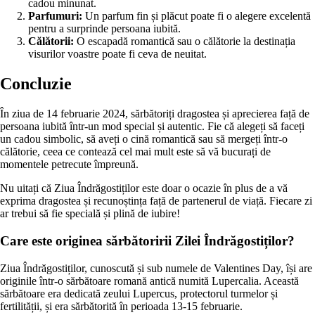
cadou minunat.
Parfumuri:
Un parfum fin și plăcut poate fi o alegere excelentă
pentru a surprinde persoana iubită.
Călătorii:
O escapadă romantică sau o călătorie la destinația
visurilor voastre poate fi ceva de neuitat.
Concluzie
În ziua de 14 februarie 2024, sărbătoriți dragostea și aprecierea față de
persoana iubită într-un mod special și autentic. Fie că alegeți să faceți
un cadou simbolic, să aveți o cină romantică sau să mergeți într-o
călătorie, ceea ce contează cel mai mult este să vă bucurați de
momentele petrecute împreună.
Nu uitați că Ziua Îndrăgostiților este doar o ocazie în plus de a vă
exprima dragostea și recunoștința față de partenerul de viață. Fiecare zi
ar trebui să fie specială și plină de iubire!
Care este originea sărbătoririi Zilei Îndrăgostiților?
Ziua Îndrăgostiților, cunoscută și sub numele de Valentines Day, își are
originile într-o sărbătoare romană antică numită Lupercalia. Această
sărbătoare era dedicată zeului Lupercus, protectorul turmelor și
fertilității, și era sărbătorită în perioada 13-15 februarie.