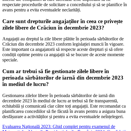
respectate procedurile de solicitare a concediului și să se planifice în
avans pentru a evita eventualele neclarități.
Care sunt drepturile angajaților în ceea ce privește
zilele libere de Crăciun în decembrie 2023?
Angajații au dreptul la zile libere plătite în perioada sărbătorilor de
Crăciun din decembrie 2023 conform legislației muncii în vigoare.
Este important ca angajatorii să respecte aceste drepturi și să ofere
condiții optime pentru ca angajații să se bucure de aceste momente
speciale.
Cum ar trebui să fie gestionate zilele libere în
perioada sărbătorilor de iarnă din decembrie 2023
în mediul de lucru?
Gestionarea zilelor libere în perioada sărbătorilor de iarnă din
decembrie 2023 în mediul de lucru ar trebui să fie transparentă,
echitabilă și comunicată clar către toți angajații. Este recomandat ca
planificarea concediilor să fie făcută în avans pentru a asigura buna
desfășurare a activităților și pentru a evita eventualele neînțelegeri.
Evaluarea Națională 2023: Ghid complet pentru examenul de