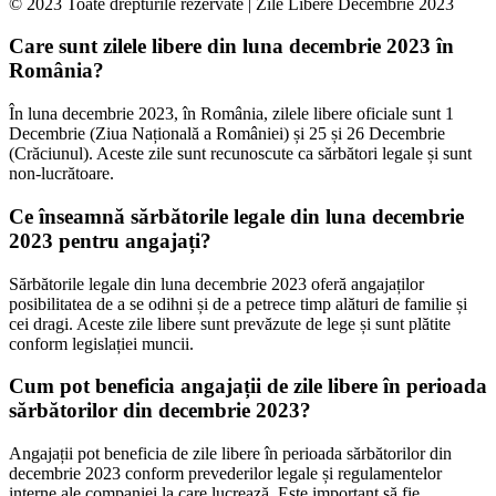
© 2023 Toate drepturile rezervate | Zile Libere Decembrie 2023
Care sunt zilele libere din luna decembrie 2023 în
România?
În luna decembrie 2023, în România, zilele libere oficiale sunt 1
Decembrie (Ziua Națională a României) și 25 și 26 Decembrie
(Crăciunul). Aceste zile sunt recunoscute ca sărbători legale și sunt
non-lucrătoare.
Ce înseamnă sărbătorile legale din luna decembrie
2023 pentru angajați?
Sărbătorile legale din luna decembrie 2023 oferă angajaților
posibilitatea de a se odihni și de a petrece timp alături de familie și
cei dragi. Aceste zile libere sunt prevăzute de lege și sunt plătite
conform legislației muncii.
Cum pot beneficia angajații de zile libere în perioada
sărbătorilor din decembrie 2023?
Angajații pot beneficia de zile libere în perioada sărbătorilor din
decembrie 2023 conform prevederilor legale și regulamentelor
interne ale companiei la care lucrează. Este important să fie