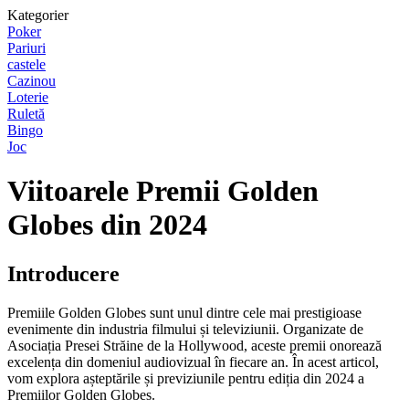
Kategorier
Poker
Pariuri
castele
Cazinou
Loterie
Ruletă
Bingo
Joc
Viitoarele Premii Golden
Globes din 2024
Introducere
Premiile Golden Globes sunt unul dintre cele mai prestigioase
evenimente din industria filmului și televiziunii. Organizate de
Asociația Presei Străine de la Hollywood, aceste premii onorează
excelența din domeniul audiovizual în fiecare an. În acest articol,
vom explora așteptările și previziunile pentru ediția din 2024 a
Premiilor Golden Globes.