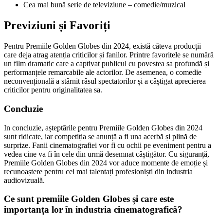
Cea mai bună serie de televiziune – comedie/muzical
Previziuni și Favoriți
Pentru Premiile Golden Globes din 2024, există câteva producții
care deja atrag atenția criticilor și fanilor. Printre favoritele se numără
un film dramatic care a captivat publicul cu povestea sa profundă și
performanțele remarcabile ale actorilor. De asemenea, o comedie
neconvențională a stârnit râsul spectatorilor și a câștigat aprecierea
criticilor pentru originalitatea sa.
Concluzie
In concluzie, așteptările pentru Premiile Golden Globes din 2024
sunt ridicate, iar competiția se anunță a fi una acerbă și plină de
surprize. Fanii cinematografiei vor fi cu ochii pe eveniment pentru a
vedea cine va fi în cele din urmă desemnat câștigător. Cu siguranță,
Premiile Golden Globes din 2024 vor aduce momente de emoție și
recunoaștere pentru cei mai talentați profesioniști din industria
audiovizuală.
Ce sunt premiile Golden Globes și care este
importanța lor în industria cinematografică?