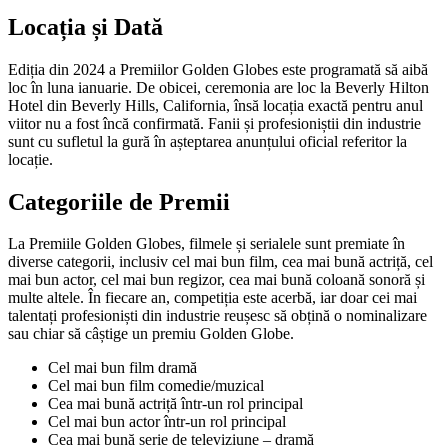
Locația și Dată
Ediția din 2024 a Premiilor Golden Globes este programată să aibă
loc în luna ianuarie. De obicei, ceremonia are loc la Beverly Hilton
Hotel din Beverly Hills, California, însă locația exactă pentru anul
viitor nu a fost încă confirmată. Fanii și profesioniștii din industrie
sunt cu sufletul la gură în așteptarea anunțului oficial referitor la
locație.
Categoriile de Premii
La Premiile Golden Globes, filmele și serialele sunt premiate în
diverse categorii, inclusiv cel mai bun film, cea mai bună actriță, cel
mai bun actor, cel mai bun regizor, cea mai bună coloană sonoră și
multe altele. În fiecare an, competiția este acerbă, iar doar cei mai
talentați profesioniști din industrie reușesc să obțină o nominalizare
sau chiar să câștige un premiu Golden Globe.
Cel mai bun film dramă
Cel mai bun film comedie/muzical
Cea mai bună actriță într-un rol principal
Cel mai bun actor într-un rol principal
Cea mai bună serie de televiziune – dramă