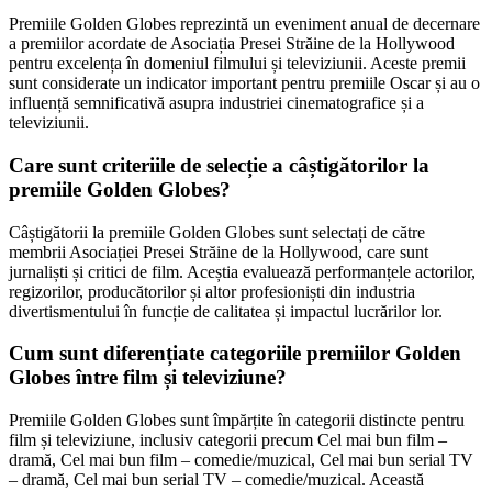
Premiile Golden Globes reprezintă un eveniment anual de decernare
a premiilor acordate de Asociația Presei Străine de la Hollywood
pentru excelența în domeniul filmului și televiziunii. Aceste premii
sunt considerate un indicator important pentru premiile Oscar și au o
influență semnificativă asupra industriei cinematografice și a
televiziunii.
Care sunt criteriile de selecție a câștigătorilor la
premiile Golden Globes?
Câștigătorii la premiile Golden Globes sunt selectați de către
membrii Asociației Presei Străine de la Hollywood, care sunt
jurnaliști și critici de film. Aceștia evaluează performanțele actorilor,
regizorilor, producătorilor și altor profesioniști din industria
divertismentului în funcție de calitatea și impactul lucrărilor lor.
Cum sunt diferențiate categoriile premiilor Golden
Globes între film și televiziune?
Premiile Golden Globes sunt împărțite în categorii distincte pentru
film și televiziune, inclusiv categorii precum Cel mai bun film –
dramă, Cel mai bun film – comedie/muzical, Cel mai bun serial TV
– dramă, Cel mai bun serial TV – comedie/muzical. Această