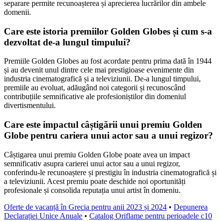
separare permite recunoașterea și aprecierea lucrărilor din ambele
domenii.
Care este istoria premiilor Golden Globes și cum s-a
dezvoltat de-a lungul timpului?
Premiile Golden Globes au fost acordate pentru prima dată în 1944
și au devenit unul dintre cele mai prestigioase evenimente din
industria cinematografică și a televiziunii. De-a lungul timpului,
premiile au evoluat, adăugând noi categorii și recunoscând
contribuțiile semnificative ale profesioniștilor din domeniul
divertismentului.
Care este impactul câștigării unui premiu Golden
Globe pentru cariera unui actor sau a unui regizor?
Câștigarea unui premiu Golden Globe poate avea un impact
semnificativ asupra carierei unui actor sau a unui regizor,
conferindu-le recunoaștere și prestigiu în industria cinematografică și
a televiziunii. Acest premiu poate deschide noi oportunități
profesionale și consolida reputația unui artist în domeniu.
Oferte de vacanță în Grecia pentru anii 2023 și 2024
•
Depunerea
Declarației Unice Anuale
•
Catalog Oriflame pentru perioadele c10