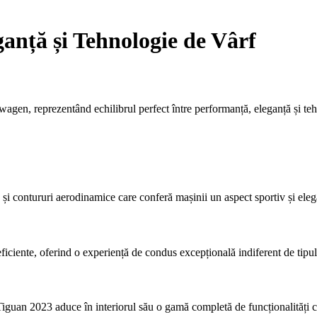
anță și Tehnologie de Vârf
agen, reprezentând echilibrul perfect între performanță, eleganță și te
și contururi aerodinamice care conferă mașinii un aspect sportiv și elega
ciente, oferind o experiență de condus excepțională indiferent de tipu
 Tiguan 2023 aduce în interiorul său o gamă completă de funcționalități ca