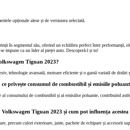
tele opționale alese și de versiunea selectată.
ță în segmentul său, oferind un echilibru perfect între performanță, el
e impune ca un lider al pieței auto. Descoperă-l și tu!
l Volkswagen Tiguan 2023?
tehnologie avansată, motoare eficiente și o gamă variată de dotări și op
e privește consumul de combustibil și emisiile poluan
 consumului de combustibil și al emisiilor poluante, contribuind astfel 
u Volkswagen Tiguan 2023 și cum pot influența acestea p
 precum culori exterioare, jante, pachete de echipare și accesorii suplim