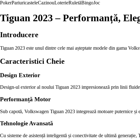
Poker
Pariuri
castele
Cazinou
Loterie
Ruletă
Bingo
Joc
Tiguan 2023 – Performanță, Eleg
Introducere
Tiguan 2023 este unul dintre cele mai așteptate modele din gama Volksw
Caracteristici Cheie
Design Exterior
Design-ul exterior al noului Tiguan 2023 impresionează prin linii fluide 
Performanță Motor
Sub capotă, Volkswagen Tiguan 2023 integrează motoare puternice și efi
Tehnologie Avansată
Cu sisteme de asistență inteligentă și conectivitate de ultimă generație,