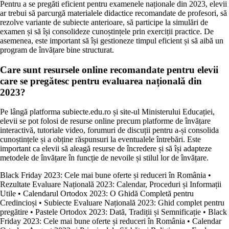
Pentru a se pregăti eficient pentru examenele naționale din 2023, elevii
ar trebui să parcurgă materialele didactice recomandate de profesori, să
rezolve variante de subiecte anterioare, să participe la simulări de
examen și să își consolideze cunoștințele prin exerciții practice. De
asemenea, este important să își gestioneze timpul eficient și să aibă un
program de învățare bine structurat.
Care sunt resursele online recomandate pentru elevii
care se pregătesc pentru evaluarea națională din
2023?
Pe lângă platforma subiecte.edu.ro și site-ul Ministerului Educației,
elevii se pot folosi de resurse online precum platforme de învățare
interactivă, tutoriale video, forumuri de discuții pentru a-și consolida
cunoștințele și a obține răspunsuri la eventualele întrebări. Este
important ca elevii să aleagă resurse de încredere și să își adapteze
metodele de învățare în funcție de nevoile și stilul lor de învățare.
Black Friday 2023: Cele mai bune oferte și reduceri în România
•
Rezultate Evaluare Națională 2023: Calendar, Proceduri și Informații
Utile
•
Calendarul Ortodox 2023: O Ghidă Completă pentru
Credincioși
•
Subiecte Evaluare Națională 2023: Ghid complet pentru
pregătire
•
Pastele Ortodox 2023: Dată, Tradiții și Semnificație
•
Black
Friday 2023: Cele mai bune oferte și reduceri în România
•
Calendar