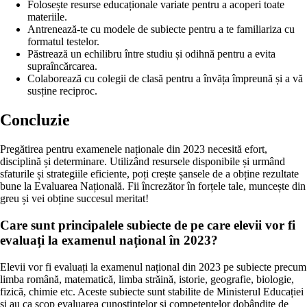
Folosește resurse educaționale variate pentru a acoperi toate
materiile.
Antrenează-te cu modele de subiecte pentru a te familiariza cu
formatul testelor.
Păstrează un echilibru între studiu și odihnă pentru a evita
supraîncărcarea.
Colaborează cu colegii de clasă pentru a învăța împreună și a vă
susține reciproc.
Concluzie
Pregătirea pentru examenele naționale din 2023 necesită efort,
disciplină și determinare. Utilizând resursele disponibile și urmând
sfaturile și strategiile eficiente, poți crește șansele de a obține rezultate
bune la Evaluarea Națională. Fii încrezător în forțele tale, muncește din
greu și vei obține succesul meritat!
Care sunt principalele subiecte de pe care elevii vor fi
evaluați la examenul național în 2023?
Elevii vor fi evaluați la examenul național din 2023 pe subiecte precum
limba română, matematică, limba străină, istorie, geografie, biologie,
fizică, chimie etc. Aceste subiecte sunt stabilite de Ministerul Educației
și au ca scop evaluarea cunoștințelor și competențelor dobândite de