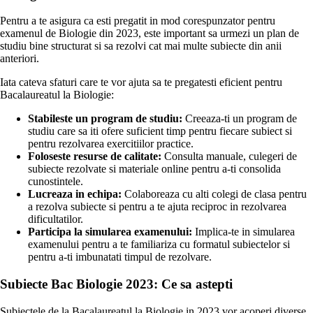
Pentru a te asigura ca esti pregatit in mod corespunzator pentru
examenul de Biologie din 2023, este important sa urmezi un plan de
studiu bine structurat si sa rezolvi cat mai multe subiecte din anii
anteriori.
Iata cateva sfaturi care te vor ajuta sa te pregatesti eficient pentru
Bacalaureatul la Biologie:
Stabileste un program de studiu:
Creeaza-ti un program de
studiu care sa iti ofere suficient timp pentru fiecare subiect si
pentru rezolvarea exercitiilor practice.
Foloseste resurse de calitate:
Consulta manuale, culegeri de
subiecte rezolvate si materiale online pentru a-ti consolida
cunostintele.
Lucreaza in echipa:
Colaboreaza cu alti colegi de clasa pentru
a rezolva subiecte si pentru a te ajuta reciproc in rezolvarea
dificultatilor.
Participa la simularea examenului:
Implica-te in simularea
examenului pentru a te familiariza cu formatul subiectelor si
pentru a-ti imbunatati timpul de rezolvare.
Subiecte Bac Biologie 2023: Ce sa astepti
Subiectele de la Bacalaureatul la Biologie in 2023 vor acoperi diverse