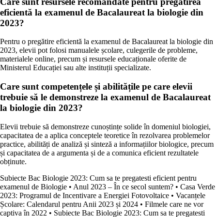
Care sunt resursele recomandate pentru pregătirea
eficientă la examenul de Bacalaureat la biologie din
2023?
Pentru o pregătire eficientă la examenul de Bacalaureat la biologie din
2023, elevii pot folosi manualele școlare, culegerile de probleme,
materialele online, precum și resursele educaționale oferite de
Ministerul Educației sau alte instituții specializate.
Care sunt competențele și abilitățile pe care elevii
trebuie să le demonstreze la examenul de Bacalaureat
la biologie din 2023?
Elevii trebuie să demonstreze cunoștințe solide în domeniul biologiei,
capacitatea de a aplica conceptele teoretice în rezolvarea problemelor
practice, abilități de analiză și sinteză a informațiilor biologice, precum
și capacitatea de a argumenta și de a comunica eficient rezultatele
obținute.
Subiecte Bac Biologie 2023: Cum sa te pregatesti eficient pentru
examenul de Biologie
•
Anul 2023 – În ce secol suntem?
•
Casa Verde
2023: Programul de Incentivare a Energiei Fotovoltaice
•
Vacanțele
Școlare: Calendarul pentru Anii 2023 și 2024
•
Filmele care ne vor
captiva în 2022
•
Subiecte Bac Biologie 2023: Cum sa te pregatesti