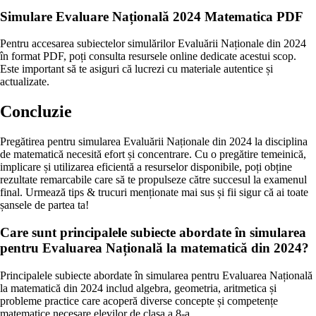
Simulare Evaluare Națională 2024 Matematica PDF
Pentru accesarea subiectelor simulărilor Evaluării Naționale din 2024
în format PDF, poți consulta resursele online dedicate acestui scop.
Este important să te asiguri că lucrezi cu materiale autentice și
actualizate.
Concluzie
Pregătirea pentru simularea Evaluării Naționale din 2024 la disciplina
de matematică necesită efort și concentrare. Cu o pregătire temeinică,
implicare și utilizarea eficientă a resurselor disponibile, poți obține
rezultate remarcabile care să te propulseze către succesul la examenul
final. Urmează tips & trucuri menționate mai sus și fii sigur că ai toate
șansele de partea ta!
Care sunt principalele subiecte abordate în simularea
pentru Evaluarea Națională la matematică din 2024?
Principalele subiecte abordate în simularea pentru Evaluarea Națională
la matematică din 2024 includ algebra, geometria, aritmetica și
probleme practice care acoperă diverse concepte și competențe
matematice necesare elevilor de clasa a 8-a.