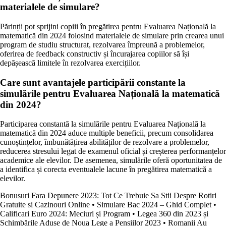
materialele de simulare?
Părinții pot sprijini copiii în pregătirea pentru Evaluarea Națională la
matematică din 2024 folosind materialele de simulare prin crearea unui
program de studiu structurat, rezolvarea împreună a problemelor,
oferirea de feedback constructiv și încurajarea copiilor să își
depășească limitele în rezolvarea exercițiilor.
Care sunt avantajele participării constante la
simulările pentru Evaluarea Națională la matematică
din 2024?
Participarea constantă la simulările pentru Evaluarea Națională la
matematică din 2024 aduce multiple beneficii, precum consolidarea
cunoștințelor, îmbunătățirea abilităților de rezolvare a problemelor,
reducerea stresului legat de examenul oficial și creșterea performanțelor
academice ale elevilor. De asemenea, simulările oferă oportunitatea de
a identifica și corecta eventualele lacune în pregătirea matematică a
elevilor.
Bonusuri Fara Depunere 2023: Tot Ce Trebuie Sa Stii Despre Rotiri
Gratuite si Cazinouri Online
•
Simulare Bac 2024 – Ghid Complet
•
Calificari Euro 2024: Meciuri și Program
•
Legea 360 din 2023 și
Schimbările Aduse de Noua Lege a Pensiilor 2023
•
Romanii Au