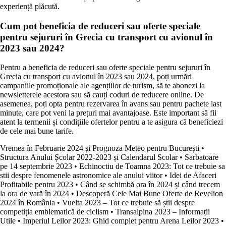
experiență plăcută.
Cum pot beneficia de reduceri sau oferte speciale
pentru sejururi în Grecia cu transport cu avionul în
2023 sau 2024?
Pentru a beneficia de reduceri sau oferte speciale pentru sejururi în
Grecia cu transport cu avionul în 2023 sau 2024, poți urmări
campaniile promoționale ale agențiilor de turism, să te abonezi la
newsletterele acestora sau să cauți coduri de reducere online. De
asemenea, poți opta pentru rezervarea în avans sau pentru pachete last
minute, care pot veni la prețuri mai avantajoase. Este important să fii
atent la termenii și condițiile ofertelor pentru a te asigura că beneficiezi
de cele mai bune tarife.
Vremea în Februarie 2024 și Prognoza Meteo pentru București
•
Structura Anului Școlar 2022-2023 și Calendarul Scolar
•
Sarbatoare
pe 14 septembrie 2023
•
Echinoctiu de Toamna 2023: Tot ce trebuie sa
stii despre fenomenele astronomice ale anului viitor
•
Idei de Afaceri
Profitabile pentru 2023
•
Când se schimbă ora în 2024 și când trecem
la ora de vară în 2024
•
Descoperă Cele Mai Bune Oferte de Revelion
2024 în România
•
Vuelta 2023 – Tot ce trebuie să știi despre
competiția emblematică de ciclism
•
Transalpina 2023 – Informații
Utile
•
Imperiul Leilor 2023: Ghid complet pentru Arena Leilor 2023
•