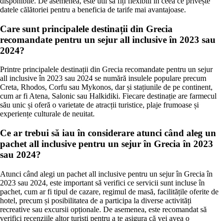
disponibile. De asemenea, este util să fiți flexibili în ceea ce privește
datele călătoriei pentru a beneficia de tarife mai avantajoase.
Care sunt principalele destinații din Grecia
recomandate pentru un sejur all inclusive în 2023 sau
2024?
Printre principalele destinații din Grecia recomandate pentru un sejur
all inclusive în 2023 sau 2024 se numără insulele populare precum
Creta, Rhodos, Corfu sau Mykonos, dar și stațiunile de pe continent,
cum ar fi Atena, Salonic sau Halkidiki. Fiecare destinație are farmecul
său unic și oferă o varietate de atracții turistice, plaje frumoase și
experiențe culturale de neuitat.
Ce ar trebui să iau în considerare atunci când aleg un
pachet all inclusive pentru un sejur în Grecia în 2023
sau 2024?
Atunci când alegi un pachet all inclusive pentru un sejur în Grecia în
2023 sau 2024, este important să verifici ce servicii sunt incluse în
pachet, cum ar fi tipul de cazare, regimul de masă, facilitățile oferite de
hotel, precum și posibilitatea de a participa la diverse activități
recreative sau excursii opționale. De asemenea, este recomandat să
verifici recenziile altor turiști pentru a te asigura că vei avea o