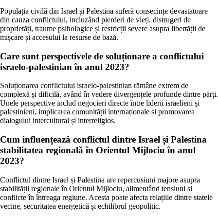
Populația civilă din Israel și Palestina suferă consecințe devastatoare
din cauza conflictului, incluzând pierderi de vieți, distrugeri de
proprietăți, traume psihologice și restricții severe asupra libertății de
mișcare și accesului la resurse de bază.
Care sunt perspectivele de soluționare a conflictului
israelo-palestinian în anul 2023?
Soluționarea conflictului israelo-palestinian rămâne extrem de
complexă și dificilă, având în vedere divergențele profunde dintre părți.
Unele perspective includ negocieri directe între liderii israelieni și
palestinieni, implicarea comunității internaționale și promovarea
dialogului intercultural și interreligios.
Cum influențează conflictul dintre Israel și Palestina
stabilitatea regională în Orientul Mijlociu în anul
2023?
Conflictul dintre Israel și Palestina are repercusiuni majore asupra
stabilității regionale în Orientul Mijlociu, alimentând tensiuni și
conflicte în întreaga regiune. Acesta poate afecta relațiile dintre statele
vecine, securitatea energetică și echilibrul geopolitic.