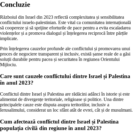
Concluzie
Războiul din Israel din 2023 reflectă complexitatea și sensibilitatea
conflictului israelo-palestinian. Este vital ca comunitatea internațională
să coopereze și să sprijine eforturile de pace pentru a evita escaladarea
violențelor și a promova dialogul și înțelegerea reciprocă între părțile
implicate.
Prin înțelegerea cauzelor profunde ale conflictului și promovarea unui
proces de negociere transparent și inclusiv, există șanse reale de a găsi
soluții durabile pentru pacea și securitatea în regiunea Orientului
Mijlociu.
Care sunt cauzele conflictului dintre Israel și Palestina
în anul 2023?
Conflictul dintre Israel și Palestina are rădăcini adânci în istorie și este
alimentat de divergențe teritoriale, religioase și politice. Una dintre
principalele cauze este disputa asupra teritoriilor, inclusiv a
Ierusalimului, considerat un loc sfânt atât de evrei, cât și de musulmani.
Cum afectează conflictul dintre Israel și Palestina
populația civilă din regiune în anul 2023?