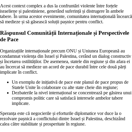
Acest context complex a dus la confruntări violente între forțele
israeliene și palestiniene, generând suferință și distrugere în ambele
tabere. În urma acestor evenimente, comunitatea internațională încearcă
să medieze și să găsească soluții pașnice pentru conflict.
Răspunsul Comunității Internaționale și Perspectivele
de Pace
Organizațiile internaționale precum ONU și Uniunea Europeană au
condamnat violența din Israel și Palestina, cerând un dialog constructiv
și încetarea ostilităților. De asemenea, statele din regiune și din afara ei
au încercat să medieze un acord de pace durabil între cele două părți
implicate în conflict.
Un exemplu de inițiativă de pace este planul de pace propus de
Statele Unite în colaborare cu alte state cheie din regiune;
Dezbaterile la nivel internațional se concentrează pe găsirea unui
compromis politic care să satisfacă interesele ambelor tabere
implicate.
Speranța este că negocierile și eforturile diplomatice vor duce la o
rezolvare pașnică a conflictului dintre Israel și Palestina, deschizând
calea către stabilitate și prosperitate în regiune.