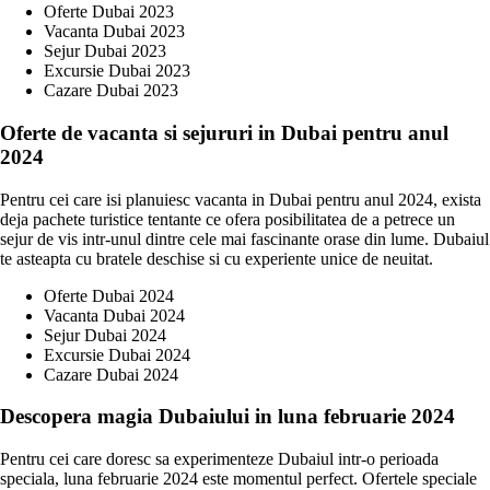
Oferte Dubai 2023
Vacanta Dubai 2023
Sejur Dubai 2023
Excursie Dubai 2023
Cazare Dubai 2023
Oferte de vacanta si sejururi in Dubai pentru anul
2024
Pentru cei care isi planuiesc vacanta in Dubai pentru anul 2024, exista
deja pachete turistice tentante ce ofera posibilitatea de a petrece un
sejur de vis intr-unul dintre cele mai fascinante orase din lume. Dubaiul
te asteapta cu bratele deschise si cu experiente unice de neuitat.
Oferte Dubai 2024
Vacanta Dubai 2024
Sejur Dubai 2024
Excursie Dubai 2024
Cazare Dubai 2024
Descopera magia Dubaiului in luna februarie 2024
Pentru cei care doresc sa experimenteze Dubaiul intr-o perioada
speciala, luna februarie 2024 este momentul perfect. Ofertele speciale