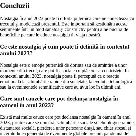
Concluzii
Nostalgia în anul 2023 poate fi o forță puternică care ne conectează cu
trecutul și modelează prezentul. Este important să gestionăm aceste
sentimente într-un mod sănătos și constructiv pentru a ne bucura de
beneficiile pe care le aduce nostalgia în viața noastră.
Ce este nostalgia și cum poate fi definită în contextul
anului 2023?
Nostalgia este o emoție puternică de dorință sau de amintire a unor
momente din trecut, care pot fi asociate cu plăcere sau cu tristețe. În
contextul anului 2023, nostalgia poate fi percepută ca o reacție
emoțională la schimbările rapide din societate, la evoluția tehnologică
sau la evenimentele semnificative care au avut loc în ultimii ani.
Care sunt cauzele care pot declanșa nostalgia în
oameni în anul 2023?
Există mai multe cauze care pot declanșa nostalgia în oameni în anul
2023, printre care se numără: schimbările sociale și tehnologice rapide,
distanțarea socială, pierderea unor persoane dragi, sau chiar stresul și
incertitudinea generată de evenimente globale precum pandemia de