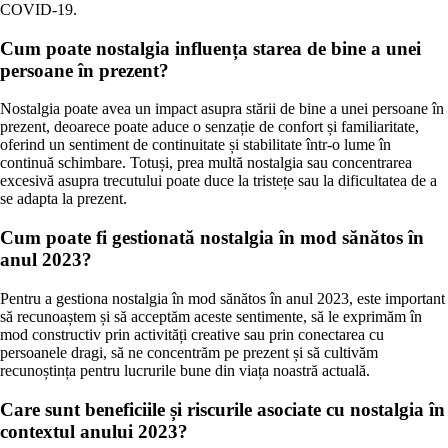
COVID-19.
Cum poate nostalgia influența starea de bine a unei
persoane în prezent?
Nostalgia poate avea un impact asupra stării de bine a unei persoane în
prezent, deoarece poate aduce o senzație de confort și familiaritate,
oferind un sentiment de continuitate și stabilitate într-o lume în
continuă schimbare. Totuși, prea multă nostalgia sau concentrarea
excesivă asupra trecutului poate duce la tristețe sau la dificultatea de a
se adapta la prezent.
Cum poate fi gestionată nostalgia în mod sănătos în
anul 2023?
Pentru a gestiona nostalgia în mod sănătos în anul 2023, este important
să recunoaștem și să acceptăm aceste sentimente, să le exprimăm în
mod constructiv prin activități creative sau prin conectarea cu
persoanele dragi, să ne concentrăm pe prezent și să cultivăm
recunoștința pentru lucrurile bune din viața noastră actuală.
Care sunt beneficiile și riscurile asociate cu nostalgia în
contextul anului 2023?