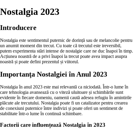
Nostalgia 2023
Introducere
Nostalgia este sentimentul puternic de dorință sau de melancolie pentru
un anumit moment din trecut. Cu toate că trecutul este ireversibil,
putem experimenta stări intense de nostalgie care ne duc înapoi în timp.
Acțiunea noastră de a privi înapoi la trecut poate avea impact asupra
noastră și poate defini prezentul și viitorul.
Importanţa Nostalgiei în Anul 2023
Nostalgia în anul 2023 este mai relevantă ca niciodată. Într-o lume în
care tehnologia avansează cu o viteză uluitoare și schimbările sunt
evidente în fiecare domeniu, oamenii caută adesea refugiu în amintirile
plăcute ale trecutului. Nostalgia poate fi un catalizator pentru crearea
de conexiuni puternice între indivizi și poate oferi un sentiment de
stabilitate într-o lume în continuă schimbare.
Factorii care influențează Nostalgia în 2023