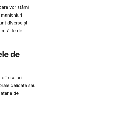
are vor stârni
i manichiuri
unt diverse și
bucură-te de
ele de
e în culori
orale delicate sau
materie de