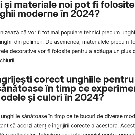
 și materiale noi pot fi folosit
nghii moderne în 2024?
nizează că vor fi tot mai populare tehnici precum unghii 
unghii din polimeri. De asemenea, materialele precum fol
trele decorative vor fi folosite pentru a adăuga un plus d
hiurii.
grijești corect unghiile pentru 
ănătoase în timp ce experime
modele și culori în 2024?
unghiile sănătoase în timp ce te bucuri de diverse model
nt să acorzi atenție îngrijirii corecte a acestora. Acest
ă a cuticulelor, folosirea unui ulei special pentru unghii