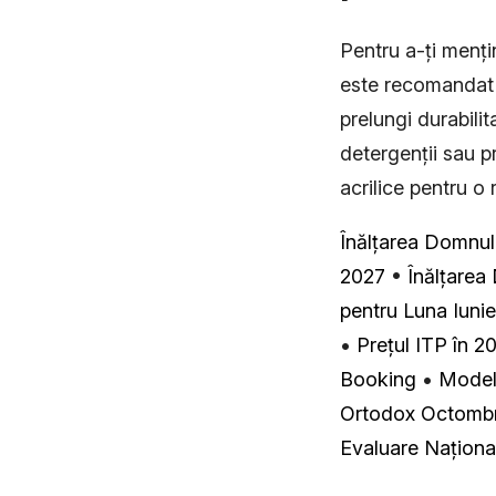
Pentru a-ți menț
este recomandat s
prelungi durabili
detergenții sau 
acrilice pentru o 
Înălțarea Domnulu
2027
•
Înălțarea 
pentru Luna Iuni
•
Prețul ITP în 20
Booking
•
Modele
Ortodox Octombrie
Evaluare Național