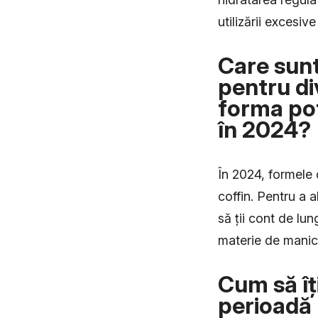
utilizării excesiv
Care sunt
pentru di
forma pot
în 2024?
În 2024, formele 
coffin. Pentru a 
să ții cont de lu
materie de manic
Cum să îț
perioadă 