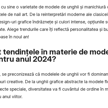
u sine o varietate de modele de unghii și manichiură c
ele de nail art. De la reinterpretări moderne ale clasice
ign-uri grafice îndrăznețe și culori intense, opțiunile s
ate. Alege trendurile care îți reflectă personalitatea și 
ase în noul an!
 tendințele în materie de mod
ntru anul 2024?
 se preconizează că modelele de unghii vor fi dominant
nuri creative. De la unghii grafice abstracte la modele fl
fecte speciale, diversitatea va fi cuvântul de ordine în 
anul viitor.