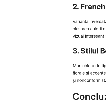
2. French
Varianta inversat
plasarea culorii d
vizual interesant
3. Stilul
Manichiura de tip
florale și accent
și nonconformistă
Conclu