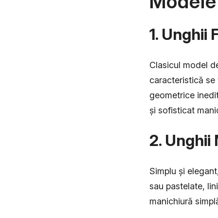
Modele
1. Unghii
Clasicul model de
caracteristică se
geometrice inedi
și sofisticat manic
2. Unghii
Simplu și elegant
sau pastelate, lin
manichiură simplă