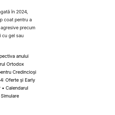
ngată în 2024,
op coat pentru a
țe agresive precum
i cu gel sau
spectiva anului
rul Ortodox
entru Credincioși
4: Oferte și Early
r
•
Calendarul
•
Simulare