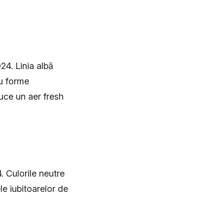
24. Linia albă
au forme
uce un aer fresh
. Culorile neutre
ele iubitoarelor de