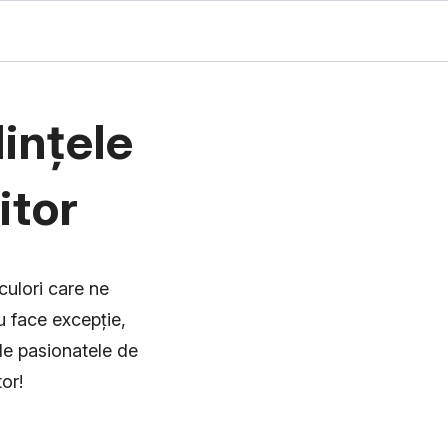
ințele
itor
culori care ne
u face excepție,
le pasionatele de
or!