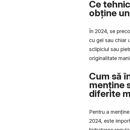
Ce tehnici
obține u
În 2024, se preco
cu gel sau chiar 
sclipiciul sau pie
originalitate manic
Cum să în
menține s
diferite 
Pentru a menține 
2024, este importa
hidratarea regulat