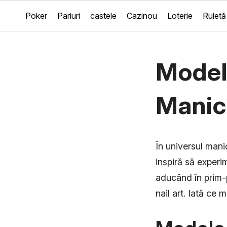
Poker
Pariuri
castele
Cazinou
Loterie
Ruletă
Model
Manich
În universul mani
inspiră să experi
aducând în prim-p
nail art. Iată ce