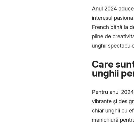
Anul 2024 aduce c
interesul pasionat
French până la des
pline de creativit
unghii spectaculo
Care sunt
unghii pe
Pentru anul 2024,
vibrante și desig
chiar unghii cu e
manichiură pentru 