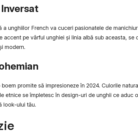
 Inversat
ă a unghiilor French va cuceri pasionatele de manichiur
e accent pe vârful unghiei și linia albă sub aceasta, se 
 și modern.
 Bohemian
 boem promite să impresioneze în 2024. Culorile natura
ele etnice se împletesc în design-uri de unghii ce aduc
 look-ului tău.
zie