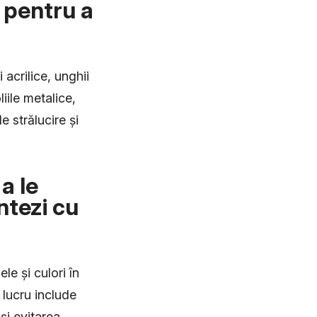
e pentru a
acrilice, unghii
iile metalice,
e strălucire și
a le
ntezi cu
e și culori în
 lucru include
 și evitarea