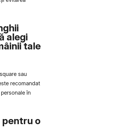
nghii
ă alegi
âinii tale
, square sau
, este recomandat
 personale în
 pentru o