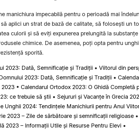
ine manichiura impecabilă pentru o perioadă mai îndelu
ă aplici un strat de bază de calitate, să folosești un t
tatea culorii și să eviți expunerea prelungită la substan
produsele chimice. De asemenea, poți opta pentru unghi
rezistență sporită.
i 2023: Dată, Semnificație și Tradiții
•
Viitorul din per
Domnului 2023: Dată, Semnificație și Tradiții
•
Calenda
e 2023
•
Calendarul Ortodox 2023: O Ghidă Completă p
23: ce trebuie să știi
•
Sejururi și Vacanțe în Grecia 202
 Unghii 2024: Tendințele Manichiurii pentru Anul Viito
 2023 – Zile de sărbătoare și semnificații religioase
ă 2023 – Informații Utile și Resurse Pentru Elevi
•