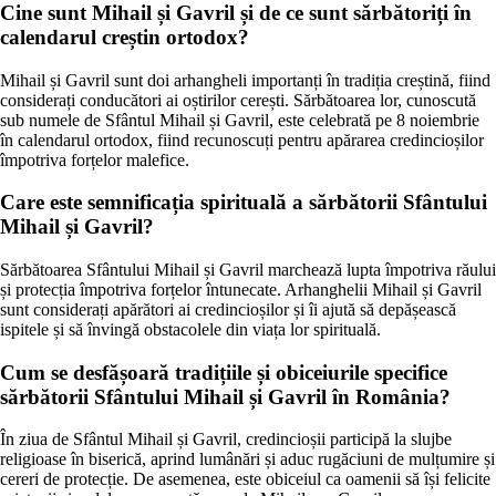
Cine sunt Mihail și Gavril și de ce sunt sărbătoriți în
calendarul creștin ortodox?
Mihail și Gavril sunt doi arhangheli importanți în tradiția creștină, fiind
considerați conducători ai oștirilor cerești. Sărbătoarea lor, cunoscută
sub numele de Sfântul Mihail și Gavril, este celebrată pe 8 noiembrie
în calendarul ortodox, fiind recunoscuți pentru apărarea credincioșilor
împotriva forțelor malefice.
Care este semnificația spirituală a sărbătorii Sfântului
Mihail și Gavril?
Sărbătoarea Sfântului Mihail și Gavril marchează lupta împotriva răului
și protecția împotriva forțelor întunecate. Arhanghelii Mihail și Gavril
sunt considerați apărători ai credincioșilor și îi ajută să depășească
ispitele și să învingă obstacolele din viața lor spirituală.
Cum se desfășoară tradițiile și obiceiurile specifice
sărbătorii Sfântului Mihail și Gavril în România?
În ziua de Sfântul Mihail și Gavril, credincioșii participă la slujbe
religioase în biserică, aprind lumânări și aduc rugăciuni de mulțumire și
cereri de protecție. De asemenea, este obiceiul ca oamenii să își felicite