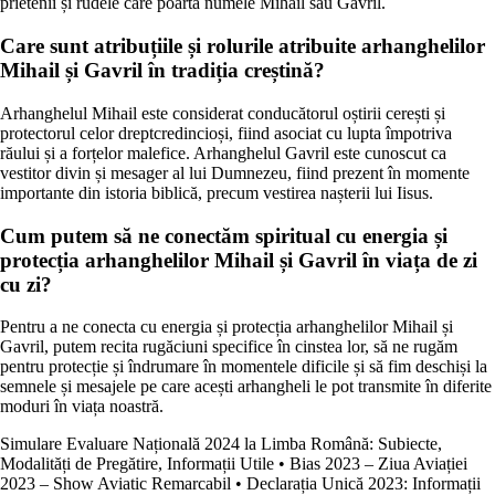
prietenii și rudele care poartă numele Mihail sau Gavril.
Care sunt atribuțiile și rolurile atribuite arhanghelilor
Mihail și Gavril în tradiția creștină?
Arhanghelul Mihail este considerat conducătorul oștirii cerești și
protectorul celor dreptcredincioși, fiind asociat cu lupta împotriva
răului și a forțelor malefice. Arhanghelul Gavril este cunoscut ca
vestitor divin și mesager al lui Dumnezeu, fiind prezent în momente
importante din istoria biblică, precum vestirea nașterii lui Iisus.
Cum putem să ne conectăm spiritual cu energia și
protecția arhanghelilor Mihail și Gavril în viața de zi
cu zi?
Pentru a ne conecta cu energia și protecția arhanghelilor Mihail și
Gavril, putem recita rugăciuni specifice în cinstea lor, să ne rugăm
pentru protecție și îndrumare în momentele dificile și să fim deschiși la
semnele și mesajele pe care acești arhangheli le pot transmite în diferite
moduri în viața noastră.
Simulare Evaluare Națională 2024 la Limba Română: Subiecte,
Modalități de Pregătire, Informații Utile
•
Bias 2023 – Ziua Aviației
2023 – Show Aviatic Remarcabil
•
Declarația Unică 2023: Informații