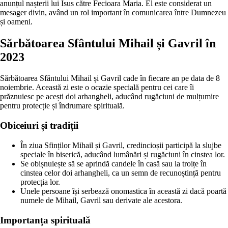
anunțul nașterii lui Isus către Fecioara Maria. El este considerat un
mesager divin, având un rol important în comunicarea între Dumnezeu
și oameni.
Sărbătoarea Sfântului Mihail și Gavril în
2023
Sărbătoarea Sfântului Mihail și Gavril cade în fiecare an pe data de 8
noiembrie. Această zi este o ocazie specială pentru cei care îi
prăznuiesc pe acești doi arhangheli, aducând rugăciuni de mulțumire
pentru protecție și îndrumare spirituală.
Obiceiuri și tradiții
În ziua Sfinților Mihail și Gavril, credincioșii participă la slujbe
speciale în biserică, aducând lumânări și rugăciuni în cinstea lor.
Se obișnuiește să se aprindă candele în casă sau la troițe în
cinstea celor doi arhangheli, ca un semn de recunoștință pentru
protecția lor.
Unele persoane își serbează onomastica în această zi dacă poartă
numele de Mihail, Gavril sau derivate ale acestora.
Importanța spirituală