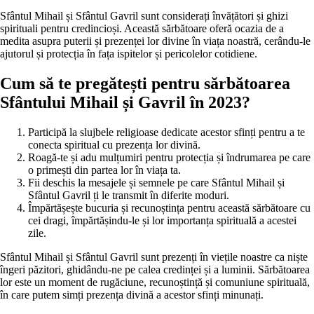
Sfântul Mihail și Sfântul Gavril sunt considerați învățători și ghizi
spirituali pentru credincioși. Această sărbătoare oferă ocazia de a
medita asupra puterii și prezenței lor divine în viața noastră, cerându-le
ajutorul și protecția în fața ispitelor și pericolelor cotidiene.
Cum să te pregătești pentru sărbătoarea
Sfântului Mihail și Gavril în 2023?
Participă la slujbele religioase dedicate acestor sfinți pentru a te
conecta spiritual cu prezența lor divină.
Roagă-te și adu mulțumiri pentru protecția și îndrumarea pe care
o primești din partea lor în viața ta.
Fii deschis la mesajele și semnele pe care Sfântul Mihail și
Sfântul Gavril ți le transmit în diferite moduri.
Împărtășește bucuria și recunoștința pentru această sărbătoare cu
cei dragi, împărtășindu-le și lor importanța spirituală a acestei
zile.
Sfântul Mihail și Sfântul Gavril sunt prezenți în viețile noastre ca niște
îngeri păzitori, ghidându-ne pe calea credinței și a luminii. Sărbătoarea
lor este un moment de rugăciune, recunoștință și comuniune spirituală,
în care putem simți prezența divină a acestor sfinți minunați.