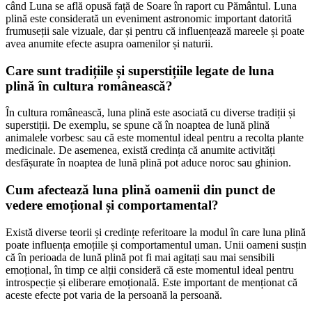
când Luna se află opusă față de Soare în raport cu Pământul. Luna
plină este considerată un eveniment astronomic important datorită
frumuseții sale vizuale, dar și pentru că influențează mareele și poate
avea anumite efecte asupra oamenilor și naturii.
Care sunt tradițiile și superstițiile legate de luna
plină în cultura românească?
În cultura românească, luna plină este asociată cu diverse tradiții și
superstiții. De exemplu, se spune că în noaptea de lună plină
animalele vorbesc sau că este momentul ideal pentru a recolta plante
medicinale. De asemenea, există credința că anumite activități
desfășurate în noaptea de lună plină pot aduce noroc sau ghinion.
Cum afectează luna plină oamenii din punct de
vedere emoțional și comportamental?
Există diverse teorii și credințe referitoare la modul în care luna plină
poate influența emoțiile și comportamentul uman. Unii oameni susțin
că în perioada de lună plină pot fi mai agitați sau mai sensibili
emoțional, în timp ce alții consideră că este momentul ideal pentru
introspecție și eliberare emoțională. Este important de menționat că
aceste efecte pot varia de la persoană la persoană.