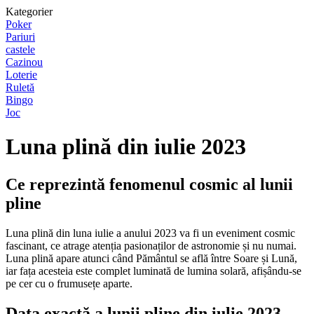
Kategorier
Poker
Pariuri
castele
Cazinou
Loterie
Ruletă
Bingo
Joc
Luna plină din iulie 2023
Ce reprezintă fenomenul cosmic al lunii
pline
Luna plină din luna iulie a anului 2023 va fi un eveniment cosmic
fascinant, ce atrage atenția pasionaților de astronomie și nu numai.
Luna plină apare atunci când Pământul se află între Soare și Lună,
iar fața acesteia este complet luminată de lumina solară, afișându-se
pe cer cu o frumusețe aparte.
Data exactă a lunii pline din iulie 2023