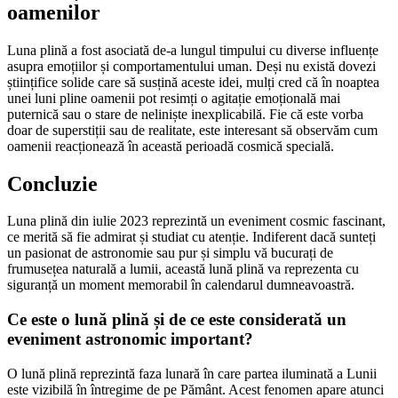
oamenilor
Luna plină a fost asociată de-a lungul timpului cu diverse influențe
asupra emoțiilor și comportamentului uman. Deși nu există dovezi
științifice solide care să susțină aceste idei, mulți cred că în noaptea
unei luni pline oamenii pot resimți o agitație emoțională mai
puternică sau o stare de neliniște inexplicabilă. Fie că este vorba
doar de superstiții sau de realitate, este interesant să observăm cum
oamenii reacționează în această perioadă cosmică specială.
Concluzie
Luna plină din iulie 2023 reprezintă un eveniment cosmic fascinant,
ce merită să fie admirat și studiat cu atenție. Indiferent dacă sunteți
un pasionat de astronomie sau pur și simplu vă bucurați de
frumusețea naturală a lumii, această lună plină va reprezenta cu
siguranță un moment memorabil în calendarul dumneavoastră.
Ce este o lună plină și de ce este considerată un
eveniment astronomic important?
O lună plină reprezintă faza lunară în care partea iluminată a Lunii
este vizibilă în întregime de pe Pământ. Acest fenomen apare atunci