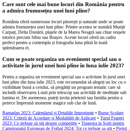
Care sunt cele mai bune locuri din România pentru
a admira frumusețea unei luni pline?
România oferă numeroase locuri pitorești și naturale unde se poate
admira frumusețea unei luni pline. Printre acestea se numără Munții
Carpați, Delta Dunării, plajele de la Marea Neagră sau chiar orașele
istorice precum Sibiu sau Brașov. Aceste locuri oferă un cadru
perfect pentru a contempla și fotografia luna plină în toată
splendoarea ei.
Cum se poate organiza un eveniment special sau o
activitate în jurul unei luni pline în luna iulie 2023?
Pentru a organiza un eveniment special sau o activitate în jurul unei
luni pline din luna iulie 2023, este recomandat să alegeți un loc cu o
vizibilitate bună a cerului, să pregătiți un program tematic care să
includă observarea Lunii prin telescop sau activități de meditație sub
lumina ei. De asemenea, puteți invita prietenii sau familia pentru a
petrece împreună momente magice sub clar de lună.
Ramadan 2023: Calendarul și Detaliile Importante
•
Burse Școlare
2023: Criterii de Acordare și Modalități de Aplicare
•
Turul Franței
2023: Ce trebuie să știi despre competiție
•
Tragerea la Sorti pentru
Campionatul European de Fotbal 2024: Tot ce trebuie sa stii
•
Prețul