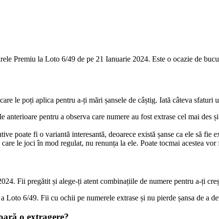
Marele Premiu la Loto 6/49 de pe 21 Ianuarie 2024. Este o ocazie de bucuri
are le poți aplica pentru a-ți mări șansele de câștig. Iată câteva sfaturi 
le anterioare pentru a observa care numere au fost extrase cel mai des și c
ve poate fi o variantă interesantă, deoarece există șanse ca ele să fie e
care le joci în mod regulat, nu renunța la ele. Poate tocmai acestea vor f
4. Fii pregătit și alege-ți atent combinațiile de numere pentru a-ți cre
re a Loto 6/49. Fii cu ochii pe numerele extrase și nu pierde șansa de a d
șoară o extragere?