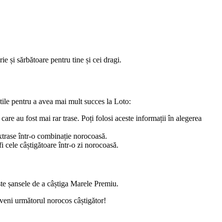
e și sărbătoare pentru tine și cei dragi.
utile pentru a avea mai mult succes la Loto:
are au fost mai rar trase. Poți folosi aceste informații în alegerea
xtrase într-o combinație norocoasă.
i cele câștigătoare într-o zi norocoasă.
ște șansele de a câștiga Marele Premiu.
eveni următorul norocos câștigător!