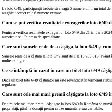
La loto 6/49, participanții trebuie să aleagă 6 numere dintr-un total d
au ghicit corect cele 6 numere extrase.
Cum se pot verifica rezultatele extragerilor loto 6/49
Pentru a verifica rezultatele extragerilor loto 6/49 din 21 ianuarie 202
autorizate sau în presa de specialitate.
Care sunt șansele reale de a câștiga la loto 6/49 și cum
Șansele reale de a câștiga la loto 6/49 sunt de 1 la 13.983.816, având î
multe extrageri.
Ce se întâmplă în cazul în care un bilet loto 6/49 câșt
Dacă un bilet loto 6/49 câștigător nu este revendicat în termenul stabili
regulamentului.
Care sunt cele mai mari premii câștigate la loto 6/49 
Printre cele mai mari premii câștigate la loto 6/49 în România se numără
proprietăți, până la donații pentru cauze umanitare sau caritabile.