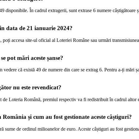
e 49 disponibile. În cadrul extragerii, sunt extrase 6 numere câștigătoare
 din data de 21 ianuarie 2024?
4, poți accesa site-ul oficial al Loteriei Române sau urmări transmisiunea
 se pot mări aceste șanse?
n vedere că există 49 de numere din care se extrag 6. Pentru a-ți mări șa
igător nu este revendicat?
t de Loteria Română, premiul respectiv va fi redistribuit în cadrul altor e
în România și cum au fost gestionate aceste câștiguri?
 sume de ordinul milioanelor de euro. Aceste câștiguri au fost gestionate