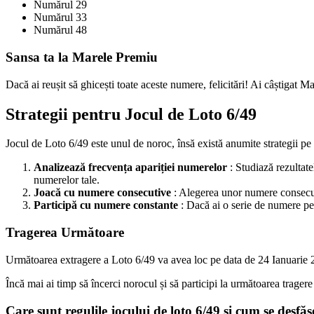
Numărul 29
Numărul 33
Numărul 48
Sansa ta la Marele Premiu
Dacă ai reușit să ghicești toate aceste numere, felicitări! Ai câștigat 
Strategii pentru Jocul de Loto 6/49
Jocul de Loto 6/49 este unul de noroc, însă există anumite strategii pe c
Analizează frecvența apariției numerelor
: Studiază rezultate
numerelor tale.
Joacă cu numere consecutive
: Alegerea unor numere consecuti
Participă cu numere constante
: Dacă ai o serie de numere pe 
Tragerea Următoare
Următoarea extragere a Loto 6/49 va avea loc pe data de 24 Ianuarie 202
Încă mai ai timp să încerci norocul și să participi la următoarea trage
Care sunt regulile jocului de loto 6/49 și cum se desfă