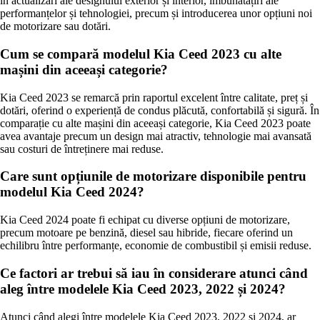
în actualizări ale designului exterior și interior, îmbunătățiri ale
performanțelor și tehnologiei, precum și introducerea unor opțiuni noi
de motorizare sau dotări.
Cum se compară modelul Kia Ceed 2023 cu alte
mașini din aceeași categorie?
Kia Ceed 2023 se remarcă prin raportul excelent între calitate, preț și
dotări, oferind o experiență de condus plăcută, confortabilă și sigură. În
comparație cu alte mașini din aceeași categorie, Kia Ceed 2023 poate
avea avantaje precum un design mai atractiv, tehnologie mai avansată
sau costuri de întreținere mai reduse.
Care sunt opțiunile de motorizare disponibile pentru
modelul Kia Ceed 2024?
Kia Ceed 2024 poate fi echipat cu diverse opțiuni de motorizare,
precum motoare pe benzină, diesel sau hibride, fiecare oferind un
echilibru între performanțe, economie de combustibil și emisii reduse.
Ce factori ar trebui să iau în considerare atunci când
aleg între modelele Kia Ceed 2023, 2022 și 2024?
Atunci când alegi între modelele Kia Ceed 2023, 2022 și 2024, ar