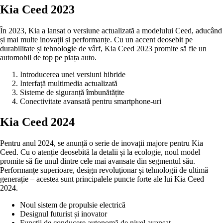
Kia Ceed 2023
În 2023, Kia a lansat o versiune actualizată a modelului Ceed, aducând
și mai multe inovații și performanțe. Cu un accent deosebit pe
durabilitate și tehnologie de vârf, Kia Ceed 2023 promite să fie un
automobil de top pe piața auto.
Introducerea unei versiuni hibride
Interfață multimedia actualizată
Sisteme de siguranță îmbunătățite
Conectivitate avansată pentru smartphone-uri
Kia Ceed 2024
Pentru anul 2024, se anunță o serie de inovații majore pentru Kia
Ceed. Cu o atenție deosebită la detalii și la ecologie, noul model
promite să fie unul dintre cele mai avansate din segmentul său.
Performanțe superioare, design revoluționar și tehnologii de ultimă
generație – acestea sunt principalele puncte forte ale lui Kia Ceed
2024.
Noul sistem de propulsie electrică
Designul futurist și inovator
Funcții de conducere autonomă de nivel avansat