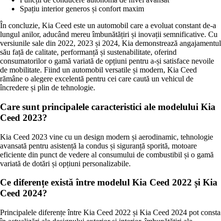
Spațiu interior generos și confort maxim
În concluzie, Kia Ceed este un automobil care a evoluat constant de-a
lungul anilor, aducând mereu îmbunătățiri și inovații semnificative. Cu
versiunile sale din 2022, 2023 și 2024, Kia demonstrează angajamentul
său față de calitate, performanță și sustenabilitate, oferind
consumatorilor o gamă variată de opțiuni pentru a-și satisface nevoile
de mobilitate. Fiind un automobil versatile și modern, Kia Ceed
rămâne o alegere excelentă pentru cei care caută un vehicul de
încredere și plin de tehnologie.
Care sunt principalele caracteristici ale modelului Kia
Ceed 2023?
Kia Ceed 2023 vine cu un design modern și aerodinamic, tehnologie
avansată pentru asistență la condus și siguranță sporită, motoare
eficiente din punct de vedere al consumului de combustibil și o gamă
variată de dotări și opțiuni personalizabile.
Ce diferențe există între modelul Kia Ceed 2022 și Kia
Ceed 2024?
Principalele diferențe între Kia Ceed 2022 și Kia Ceed 2024 pot consta