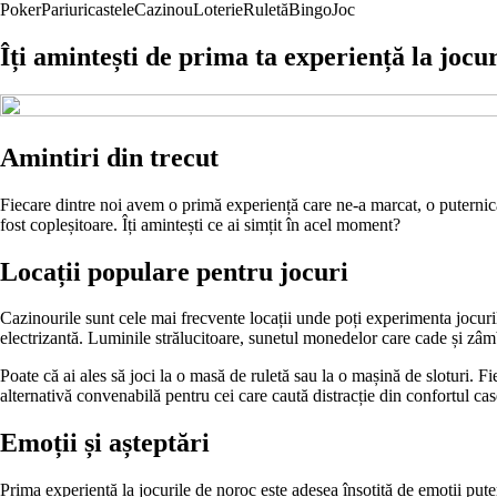
Poker
Pariuri
castele
Cazinou
Loterie
Ruletă
Bingo
Joc
Îți amintești de prima ta experiență la jocu
Amintiri din trecut
Fiecare dintre noi avem o primă experiență care ne-a marcat, o puternică 
fost copleșitoare. Îți amintești ce ai simțit în acel moment?
Locații populare pentru jocuri
Cazinourile sunt cele mai frecvente locații unde poți experimenta jocur
electrizantă. Luminile strălucitoare, sunetul monedelor care cade și zâm
Poate că ai ales să joci la o masă de ruletă sau la o mașină de sloturi. F
alternativă convenabilă pentru cei care caută distracție din confortul case
Emoții și așteptări
Prima experiență la jocurile de noroc este adesea însoțită de emoții putern