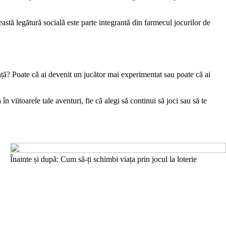
eastă legătură socială este parte integrantă din farmecul jocurilor de
ență? Poate că ai devenit un jucător mai experimentat sau poate că ai
n viitoarele tale aventuri, fie că alegi să continui să joci sau să te
Înainte și după: Cum să-ți schimbi viața prin jocul la loterie