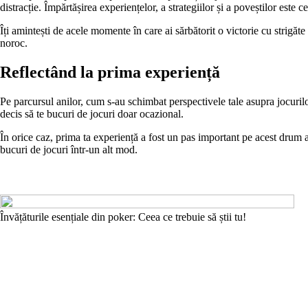
distracție. Împărtășirea experiențelor, a strategiilor și a poveștilor este c
Îți amintești de acele momente în care ai sărbătorit o victorie cu strigăt
noroc.
Reflectând la prima experiență
Pe parcursul anilor, cum s-au schimbat perspectivele tale asupra jocurilo
decis să te bucuri de jocuri doar ocazional.
În orice caz, prima ta experiență a fost un pas important pe acest drum al 
bucuri de jocuri într-un alt mod.
Învățăturile esențiale din poker: Ceea ce trebuie să știi tu!