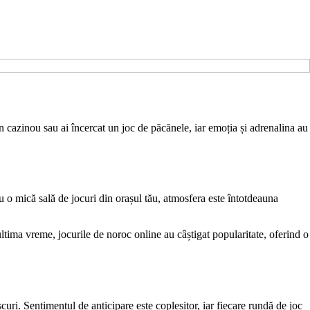
un cazinou sau ai încercat un joc de păcănele, iar emoția și adrenalina au
 o mică sală de jocuri din orașul tău, atmosfera este întotdeauna
 ultima vreme, jocurile de noroc online au câștigat popularitate, oferind o
scuri. Sentimentul de anticipare este copleșitor, iar fiecare rundă de joc