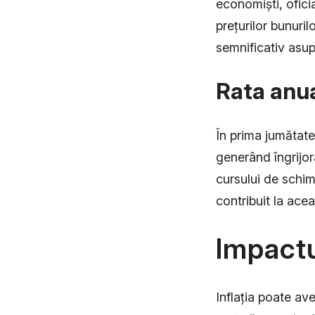
economiști, ofici
prețurilor bunuril
semnificativ asup
Rata anual
În prima jumătate
generând îngrijora
cursului de schim
contribuit la acea
Impactu
Inflația poate av