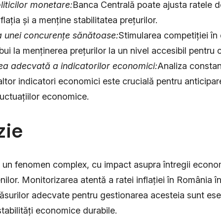
iticilor monetare:
Banca Centrală poate ajusta ratele d
flația și a menține stabilitatea prețurilor.
 unei concurențe sănătoase:
Stimularea competiției în
bui la menținerea prețurilor la un nivel accesibil pentru
ea adecvată a indicatorilor economici:
Analiza constan
a altor indicatori economici este crucială pentru anticipa
fluctuațiilor economice.
zie
tă un fenomen complex, cu impact asupra întregii economii
ilor. Monitorizarea atentă a ratei inflației în România î
surilor adecvate pentru gestionarea acesteia sunt ese
tabilități economice durabile.