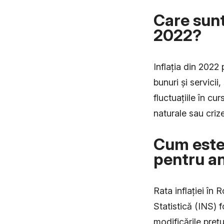
Care sunt 
2022?
Inflația din 2022
bunuri și servici
fluctuațiile în c
naturale sau crize
Cum este 
pentru a
Rata inflației în
Statistică (INS) 
modificările preț