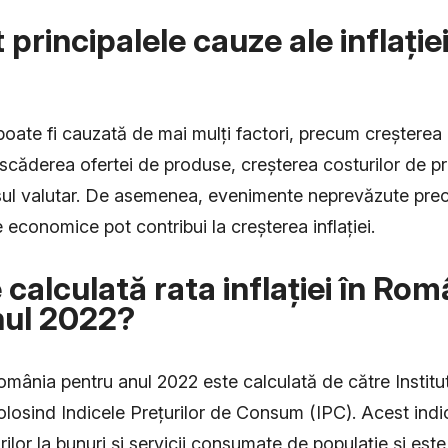
principalele cauze ale inflației
 poate fi cauzată de mai mulți factori, precum creșterea 
i, scăderea ofertei de produse, creșterea costurilor de p
ursul valutar. De asemenea, evenimente neprevăzute pre
 economice pot contribui la creșterea inflației.
calculată rata inflației în Rom
nul 2022?
 România pentru anul 2022 este calculată de către Institu
folosind Indicele Prețurilor de Consum (IPC). Acest indi
urilor la bunuri și servicii consumate de populație și es