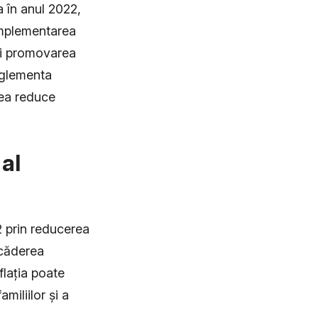
a în anul 2022,
implementarea
 și promovarea
eglementa
tea reduce
 al
22 prin reducerea
scăderea
flația poate
miliilor și a