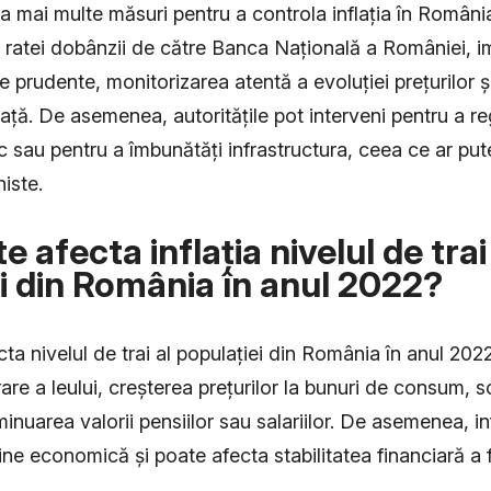
lua mai multe măsuri pentru a controla inflația în Români
 ratei dobânzii de către Banca Națională a României, 
ale prudente, monitorizarea atentă a evoluției prețurilor
ață. De asemenea, autoritățile pot interveni pentru a r
c sau pentru a îmbunătăți infrastructura, ceea ce ar pu
niste.
afecta inflația nivelul de trai
i din România în anul 2022?
ecta nivelul de trai al populației din România în anul 20
are a leului, creșterea prețurilor la bunuri de consum, 
inuarea valorii pensiilor sau salariilor. De asemenea, in
ne economică și poate afecta stabilitatea financiară a fa