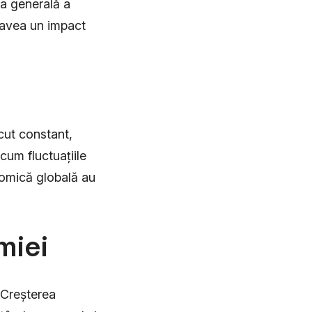
ea generală a
e avea un impact
scut constant,
cum fluctuațiile
nomică globală au
miei
 Creșterea