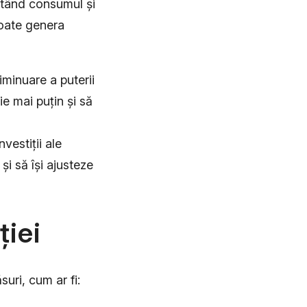
ctând consumul și
poate genera
iminuare a puterii
e mai puțin și să
nvestiții ale
și să își ajusteze
ției
suri, cum ar fi: