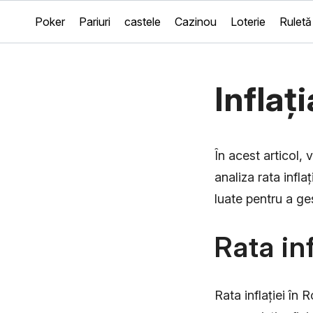
Poker
Pariuri
castele
Cazinou
Loterie
Ruletă
Inflaț
În acest articol, 
analiza rata infla
luate pentru a ges
Rata in
Rata inflației în