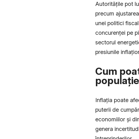
Autoritățile pot 
precum ajustarea
unei politici fisc
concurenței pe pi
sectorul energeti
presiunile inflațio
Cum poate 
populație
Inflația poate af
puterii de cumpăr
economiilor și dim
genera incertitudi
întreprinderilor.