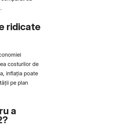
.
e ridicate
economiei
ea costurilor de
, inflația poate
tății pe plan
ru a
2?