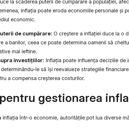
duce la scăderea puterii de cumpărare a populației, afe
asemenea, inflația poate eroda economiile personale și 
mediul economic.
uterii de cumpărare:
O creștere a inflației duce la o d
 a banilor, ceea ce poate determina oamenii să cheltui
tive mai ieftine.
upra investițiilor:
Inflația poate influența deciziile de i
 determinându-le să își reevalueze strategiile financiare 
ntru a compensa creșterea costurilor.
pentru gestionarea infla
inflația într-o economie, autoritățile pot lua diverse mă