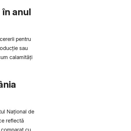
 în anul
cererii pentru
roducție sau
cum calamități
ânia
tul Național de
ce reflectă
te comparat cu