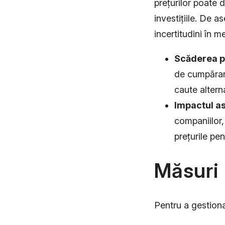
prețurilor poate 
investițiile. De 
incertitudini în 
Scăderea p
de cumpărare
caute alterna
Impactul as
companiilor,
prețurile pe
Măsuri 
Pentru a gestiona 