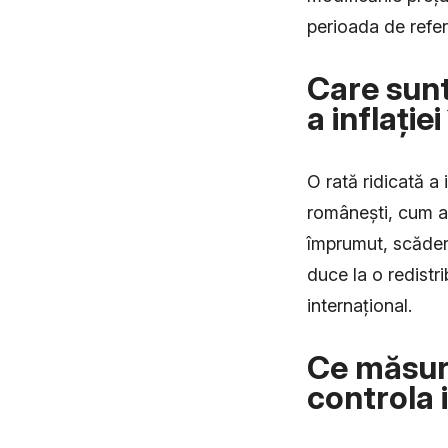
perioada de refer
Care sunt
a inflați
O rată ridicată a
românești, cum ar
împrumut, scădere
duce la o redistri
internațional.
Ce măsuri
controla 