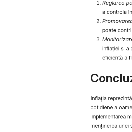
Reglarea pol
a controla in
Promovarea
poate contri
Monitorizar
inflației și 
eficientă a 
Conclu
Inflația reprezin
cotidiene a oamen
implementarea mă
menținerea unei s