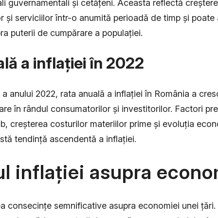
ali guvernamentali și cetățeni. Aceasta reflectă creșter
or și serviciilor într-o anumită perioadă de timp și poat
ra puterii de cumpărare a populației.
ă a inflației în 2022
 a anului 2022, rata anuală a inflației în România a cre
re în rândul consumatorilor și investitorilor. Factori pre
b, creșterea costurilor materiilor prime și evoluția eco
stă tendință ascendentă a inflației.
l inflației asupra econo
ea consecințe semnificative asupra economiei unei țări.