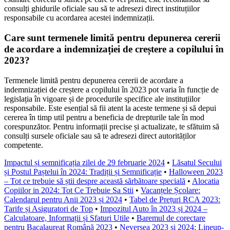
consulți ghidurile oficiale sau să te adresezi direct instituțiilor
responsabile cu acordarea acestei indemnizații.
Care sunt termenele limită pentru depunerea cererii
de acordare a indemnizației de creștere a copilului în
2023?
Termenele limită pentru depunerea cererii de acordare a
indemnizației de creștere a copilului în 2023 pot varia în funcție de
legislația în vigoare și de procedurile specifice ale instituțiilor
responsabile. Este esențial să fii atent la aceste termene și să depui
cererea în timp util pentru a beneficia de drepturile tale în mod
corespunzător. Pentru informații precise și actualizate, te sfătuim să
consulți sursele oficiale sau să te adresezi direct autorităților
competente.
Impactul și semnificația zilei de 29 februarie 2024
•
Lăsatul Secului
și Postul Paștelui în 2024: Tradiții și Semnificație
•
Halloween 2023
– Tot ce trebuie să știi despre această sărbătoare specială
•
Alocatia
Copiilor in 2024: Tot Ce Trebuie Sa Stii
•
Vacanțele Școlare:
Calendarul pentru Anii 2023 și 2024
•
Tabel de Prețuri RCA 2023:
Tarife și Asiguratori de Top
•
Impozitul Auto în 2023 și 2024 –
Calculatoare, Informații și Sfaturi Utile
•
Baremul de corectare
pentru Bacalaureat Română 2023
•
Neversea 2023 și 2024: Lineup-