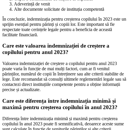
Adeverință de venit
Alte documente solicitate de instituția competentă
În concluzie, indemnizația pentru creșterea copilului în 2023 este un
sprijin esențial pentru părinți și copiii lor. Este important să fie
respectate toate cerințele legale pentru a beneficia de această
facilitate financiară.
Care este valoarea indemnizației de creștere a
copilului pentru anul 2023?
Valoarea indemnizației de creștere a copilului pentru anul 2023
poate varia în funcție de mai mulți factori, cum ar fi venitul
părinților, numărul de copii în întreținere sau alte criterii stabilite de
lege. Este recomandat să consulți ultimele reglementări legale sau să
contactezi direct instituțiile competente pentru a obține informații
precise și actualizate.
Care este diferența între indemnizația minimă și
maximă pentru creșterea copilului în anul 2023?
Diferența între indemnizația minimă și maximă pentru creșterea
copilului în anul 2023 poate fi semnificativă, deoarece aceste sume
sunt calculate în funcție de veniturile părinților și alte criterii