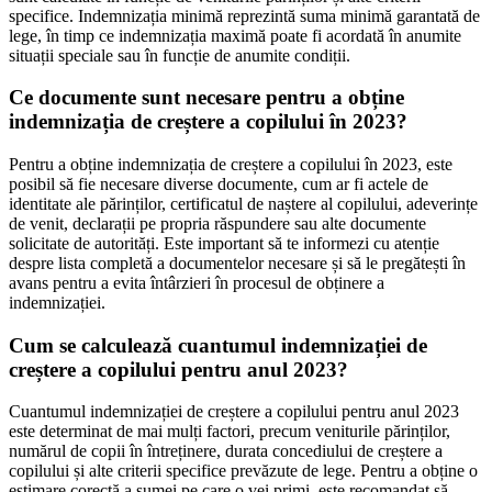
specifice. Indemnizația minimă reprezintă suma minimă garantată de
lege, în timp ce indemnizația maximă poate fi acordată în anumite
situații speciale sau în funcție de anumite condiții.
Ce documente sunt necesare pentru a obține
indemnizația de creștere a copilului în 2023?
Pentru a obține indemnizația de creștere a copilului în 2023, este
posibil să fie necesare diverse documente, cum ar fi actele de
identitate ale părinților, certificatul de naștere al copilului, adeverințe
de venit, declarații pe propria răspundere sau alte documente
solicitate de autorități. Este important să te informezi cu atenție
despre lista completă a documentelor necesare și să le pregătești în
avans pentru a evita întârzieri în procesul de obținere a
indemnizației.
Cum se calculează cuantumul indemnizației de
creștere a copilului pentru anul 2023?
Cuantumul indemnizației de creștere a copilului pentru anul 2023
este determinat de mai mulți factori, precum veniturile părinților,
numărul de copii în întreținere, durata concediului de creștere a
copilului și alte criterii specifice prevăzute de lege. Pentru a obține o
estimare corectă a sumei pe care o vei primi, este recomandat să