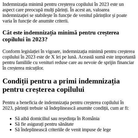
Indemnizația minimă pentru creșterea copilului în 2023 este un
aspect care preocupă mulți părinți. În acest an, valoarea
indemnizației se stabilește în funcție de venitul părinților și poate
varia în funcție de anumite criterii.
Cât este indemnizația minimă pentru creșterea
copilului în 2023?
Conform legislației în vigoare, indemnizația minimă pentru creșterea
copilului în 2023 este de X lei pe lună. Această sumă este importantă
pentru familiile cu venituri reduse care au nevoie de sprijin financiar
în creșterea micuților.
Condiții pentru a primi indemnizația
pentru creșterea copilului
Pentru a beneficia de indemnizația pentru creșterea copilului în
2023, părinții trebuie să îndeplinească anumite condiții, cum ar fi:
Să aibă domiciliul sau reședința în România
Să fie asigurați pentru sănătate
Să îndeplinească criteriile de venit impuse de lege