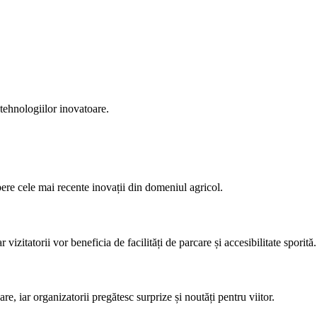
tehnologiilor inovatoare.
ere cele mai recente inovații din domeniul agricol.
itatorii vor beneficia de facilități de parcare și accesibilitate sporită.
e, iar organizatorii pregătesc surprize și noutăți pentru viitor.