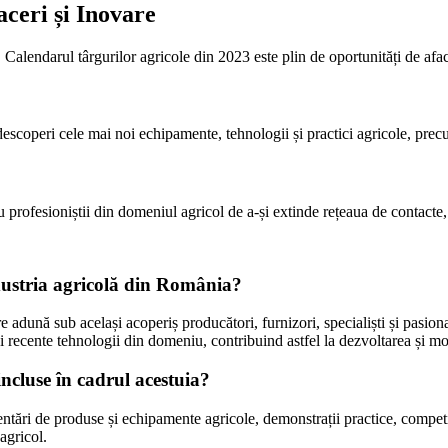
ceri și Inovare
alendarul târgurilor agricole din 2023 este plin de oportunități de afacer
descoperi cele mai noi echipamente, tehnologii și practici agricole, precum
rofesioniștii din domeniul agricol de a-și extinde rețeaua de contacte, 
ndustria agricolă din România?
re adună sub același acoperiș producători, furnizori, specialiști și pasio
i recente tehnologii din domeniu, contribuind astfel la dezvoltarea și m
incluse în cadrul acestuia?
ntări de produse și echipamente agricole, demonstrații practice, competi
agricol.