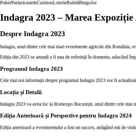
Poker
Pariuri
castele
Cazinou
Loterie
Ruletă
Bingo
Joc
Indagra 2023 – Marea Expoziție 
Despre Indagra 2023
Indagra, unul dintre cele mai mari evenimente agricole din România, rev
Ediția din 2023 se anunță a fi una de referință în domeniu, aducând împre
Programul Indagra 2023
Cele mai noi informații despre programul Indagra 2023 vor fi actualizate
Locația și Detalii
Indagra 2023 va avea loc la Romexpo București, unul dintre cele mai moder
Ediția Anterioară și Perspective pentru Indagra 2024
Ediția anterioară a evenimentului a fost un succes, atrăgând mii de vizita