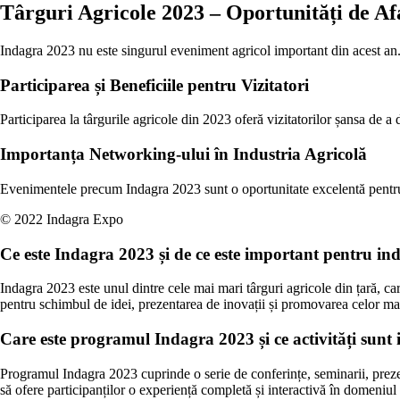
Târguri Agricole 2023 – Oportunități de Afa
Indagra 2023 nu este singurul eveniment agricol important din acest an. C
Participarea și Beneficiile pentru Vizitatori
Participarea la târgurile agricole din 2023 oferă vizitatorilor șansa de a 
Importanța Networking-ului în Industria Agricolă
Evenimentele precum Indagra 2023 sunt o oportunitate excelentă pentru p
© 2022 Indagra Expo
Ce este Indagra 2023 și de ce este important pentru i
Indagra 2023 este unul dintre cele mai mari târguri agricole din țară, ca
pentru schimbul de idei, prezentarea de inovații și promovarea celor ma
Care este programul Indagra 2023 și ce activități sunt 
Programul Indagra 2023 cuprinde o serie de conferințe, seminarii, preze
să ofere participanților o experiență completă și interactivă în domeniul 