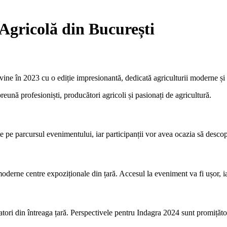
Agricolă din București
ine în 2023 cu o ediție impresionantă, dedicată agriculturii moderne și 
ună profesioniști, producători agricoli și pasionați de agricultură.
 pe parcursul evenimentului, iar participanții vor avea ocazia să descop
ne centre expoziționale din țară. Accesul la eveniment va fi ușor, iar viz
tori din întreaga țară. Perspectivele pentru Indagra 2024 sunt promițătoar