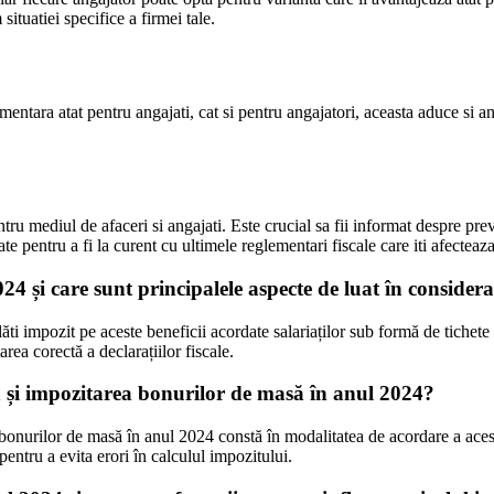
ituatiei specifice a firmei tale.
entara atat pentru angajati, cat si pentru angajatori, aceasta aduce si an
u mediul de afaceri si angajati. Este crucial sa fii informat despre prev
zate pentru a fi la curent cu ultimele reglementari fiscale care iti afecteaz
24 și care sunt principalele aspecte de luat în consider
ăti impozit pe aceste beneficii acordate salariaților sub formă de tichete
area corectă a declarațiilor fiscale.
să și impozitarea bonurilor de masă în anul 2024?
bonurilor de masă în anul 2024 constă în modalitatea de acordare a acestor
pentru a evita erori în calculul impozitului.