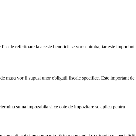
fiscale referitoare la aceste beneficii se vor schimba, iar este important
de masa vor fi supusi unor obligatii fiscale specifice. Este important de
etermina suma impozabila si ce cote de impozitare se aplica pentru
e angajati, cat si pe companie. Este recomandat sa discuti cu specialistii