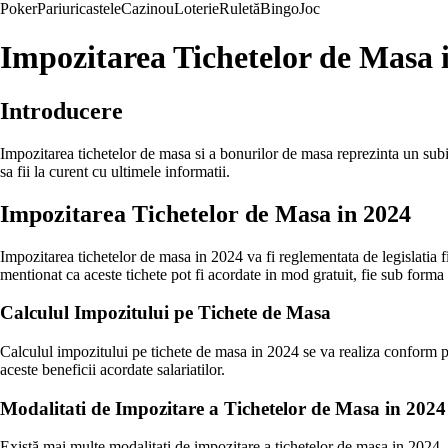
Poker
Pariuri
castele
Cazinou
Loterie
Ruletă
Bingo
Joc
Impozitarea Tichetelor de Masa i
Introducere
Impozitarea tichetelor de masa si a bonurilor de masa reprezinta un subiec
sa fii la curent cu ultimele informatii.
Impozitarea Tichetelor de Masa in 2024
Impozitarea tichetelor de masa in 2024 va fi reglementata de legislatia f
mentionat ca aceste tichete pot fi acordate in mod gratuit, fie sub forma 
Calculul Impozitului pe Tichete de Masa
Calculul impozitului pe tichete de masa in 2024 se va realiza conform p
aceste beneficii acordate salariatilor.
Modalitati de Impozitare a Tichetelor de Masa in 2024
Există mai multe modalitati de impozitare a tichetelor de masa in 2024, i