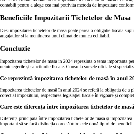
contabili pentru a alege cea mai potrivita metoda de impozitare conform s
Beneficiile Impozitarii Tichetelor de Masa
Desi impozitarea tichetelor de masa poate parea o obligatie fiscala suplim
angajatilor si la mentinerea unui climat de munca echitabil.
Concluzie
Impozitarea tichetelor de masa in 2024 reprezinta o tema importanta pentr
neintelegerile și sanctiunile fiscale. Consulta sursele oficiale si speciali
Ce reprezintă impozitarea tichetelor de masă în anul 20
Impozitarea tichetelor de masă în anul 2024 se referă la obligația de a pl
corect al impozitului, respectarea legislației fiscale în vigoare și complet
Care este diferența între impozitarea tichetelor de ma
Diferența principală între impozitarea tichetelor de masă și impozitarea 
important să se facă distincția corectă între cele două tipuri de beneficii 