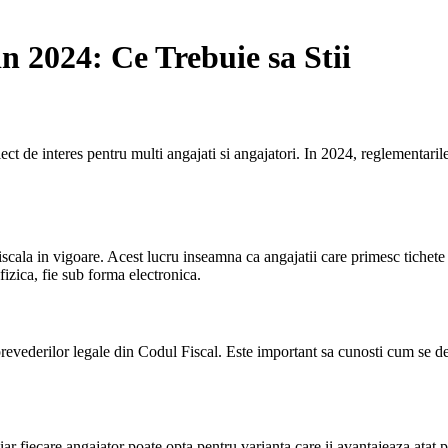
n 2024: Ce Trebuie sa Stii
t de interes pentru multi angajati si angajatori. In 2024, reglementarile 
iscala in vigoare. Acest lucru inseamna ca angajatii care primesc tichete 
fizica, fie sub forma electronica.
revederilor legale din Codul Fiscal. Este important sa cunosti cum se d
ar fiecare angajator poate opta pentru varianta care ii avantajeaza atat p