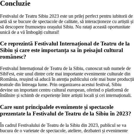
Concluzie
Festivalul de Teatru Sibiu 2023 este un prilej perfect pentru iubitorii de
artă să se bucure de spectacole de calitate, să interacționeze cu artiștii și
să descopere frumusețea orașului Sibiu. Nu ratați această oportunitate
unică de a vă îmbogăți cultural!
Ce reprezintă Festivalul Internațional de Teatru de la
Sibiu și care este importanța sa în peisajul cultural
românesc?
Festivalul Internațional de Teatru de la Sibiu, cunoscut sub numele de
SibFest, este unul dintre cele mai importante evenimente culturale din
România, reușind să aducă în atenția publicului cele mai bune producții
teatrale din întreaga lume. Prin organizarea acestui festival, Sibiu
devine un important centru cultural european, oferind o platformă de
întâlnire și schimb de experiențe între artiștii locali și cei internaționali.
Care sunt principalele evenimente și spectacole
prezentate la Festivalul de Teatru de la Sibiu în 2023?
În cadrul Festivalului de Teatru de la Sibiu din 2023, publicul se va
bucura de o varietate de spectacole, ateliere, dezbateri și evenimente