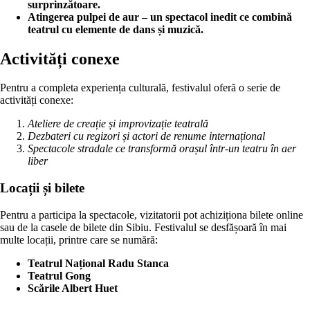
surprinzătoare.
Atingerea pulpei de aur – un spectacol inedit ce combină
teatrul cu elemente de dans și muzică.
Activități conexe
Pentru a completa experiența culturală, festivalul oferă o serie de
activități conexe:
Ateliere de creație și improvizație teatrală
Dezbateri cu regizori și actori de renume internațional
Spectacole stradale ce transformă orașul într-un teatru în aer
liber
Locații și bilete
Pentru a participa la spectacole, vizitatorii pot achiziționa bilete online
sau de la casele de bilete din Sibiu. Festivalul se desfășoară în mai
multe locații, printre care se numără:
Teatrul Național Radu Stanca
Teatrul Gong
Scările Albert Huet