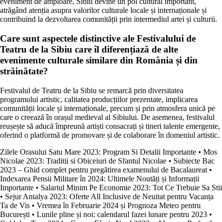
eveniment de amploare, Sibiu devine un pol cultural important,
atrăgând atenția asupra valorilor culturale locale și internaționale și
contribuind la dezvoltarea comunității prin intermediul artei și culturii.
Care sunt aspectele distinctive ale Festivalului de
Teatru de la Sibiu care îl diferențiază de alte
evenimente culturale similare din România și din
străinătate?
Festivalul de Teatru de la Sibiu se remarcă prin diversitatea
programului artistic, calitatea producțiilor prezentate, implicarea
comunității locale și internaționale, precum și prin atmosfera unică pe
care o creează în orașul medieval al Sibiului. De asemenea, festivalul
reușește să aducă împreună artiști consacrați și tineri talente emergente,
oferind o platformă de promovare și de colaborare în domeniul artistic.
Zilele Orasului Satu Mare 2023: Program Si Detalii Importante
•
Mos
Nicolae 2023: Traditii si Obiceiuri de Sfantul Nicolae
•
Subiecte Bac
2023 – Ghid complet pentru pregătirea examenului de Bacalaureat
•
Indexarea Pensii Militare în 2024: Ultimele Noutăți și Informații
Importante
•
Salariul Minim Pe Economie 2023: Tot Ce Trebuie Sa Stii
•
Sejur Antalya 2023: Oferte All Inclusive de Neuitat pentru Vacanța
Ta de Vis
•
Vremea în Februarie 2024 și Prognoza Meteo pentru
București
•
Lunile pline și noi: calendarul fazei lunare pentru 2023
•