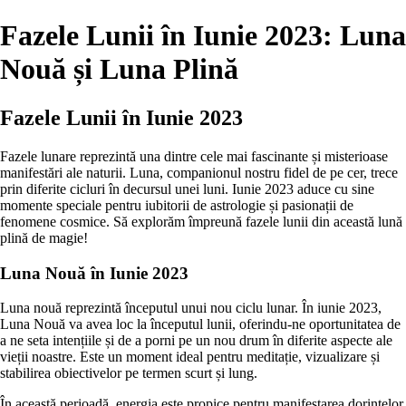
Fazele Lunii în Iunie 2023: Luna
Nouă și Luna Plină
Fazele Lunii în Iunie 2023
Fazele lunare reprezintă una dintre cele mai fascinante și misterioase
manifestări ale naturii. Luna, companionul nostru fidel de pe cer, trece
prin diferite cicluri în decursul unei luni. Iunie 2023 aduce cu sine
momente speciale pentru iubitorii de astrologie și pasionații de
fenomene cosmice. Să explorăm împreună fazele lunii din această lună
plină de magie!
Luna Nouă în Iunie 2023
Luna nouă reprezintă începutul unui nou ciclu lunar. În iunie 2023,
Luna Nouă va avea loc la începutul lunii, oferindu-ne oportunitatea de
a ne seta intențiile și de a porni pe un nou drum în diferite aspecte ale
vieții noastre. Este un moment ideal pentru meditație, vizualizare și
stabilirea obiectivelor pe termen scurt și lung.
În această perioadă, energia este propice pentru manifestarea dorințelor