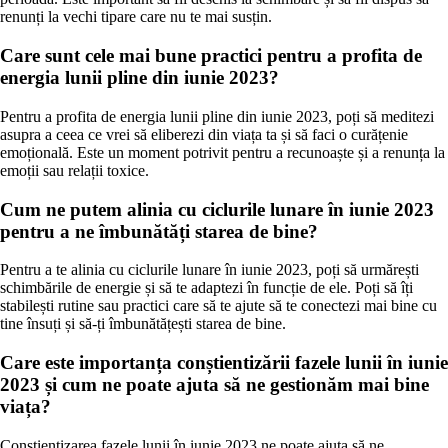
renunți la vechi tipare care nu te mai susțin.
Care sunt cele mai bune practici pentru a profita de
energia lunii pline din iunie 2023?
Pentru a profita de energia lunii pline din iunie 2023, poți să meditezi
asupra a ceea ce vrei să eliberezi din viața ta și să faci o curățenie
emoțională. Este un moment potrivit pentru a recunoaște și a renunța la
emoții sau relații toxice.
Cum ne putem alinia cu ciclurile lunare în iunie 2023
pentru a ne îmbunătăți starea de bine?
Pentru a te alinia cu ciclurile lunare în iunie 2023, poți să urmărești
schimbările de energie și să te adaptezi în funcție de ele. Poți să îți
stabilești rutine sau practici care să te ajute să te conectezi mai bine cu
tine însuți și să-ți îmbunătățești starea de bine.
Care este importanța conștientizării fazele lunii în iunie
2023 și cum ne poate ajuta să ne gestionăm mai bine
viața?
Conștientizarea fazele lunii în iunie 2023 ne poate ajuta să ne