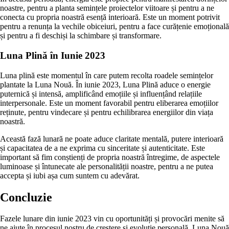
noastre, pentru a planta semințele proiectelor viitoare și pentru a ne
conecta cu propria noastră esență interioară. Este un moment potrivit
pentru a renunța la vechile obiceiuri, pentru a face curățenie emoțională
și pentru a fi deschiși la schimbare și transformare.
Luna Plină în Iunie 2023
Luna plină este momentul în care putem recolta roadele semințelor
plantate la Luna Nouă. În iunie 2023, Luna Plină aduce o energie
puternică și intensă, amplificând emoțiile și influențând relațiile
interpersonale. Este un moment favorabil pentru eliberarea emoțiilor
reținute, pentru vindecare și pentru echilibrarea energiilor din viața
noastră.
Această fază lunară ne poate aduce claritate mentală, putere interioară
și capacitatea de a ne exprima cu sinceritate și autenticitate. Este
important să fim conștienți de propria noastră întregime, de aspectele
luminoase și întunecate ale personalității noastre, pentru a ne putea
accepta și iubi așa cum suntem cu adevărat.
Concluzie
Fazele lunare din iunie 2023 vin cu oportunități și provocări menite să
ne ajute în procesul nostru de creștere și evoluție personală. Luna Nouă