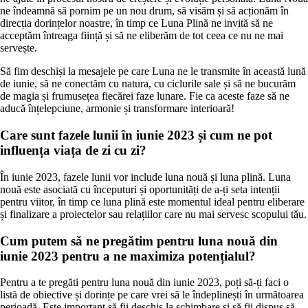
ne îndeamnă să pornim pe un nou drum, să visăm și să acționăm în
direcția dorințelor noastre, în timp ce Luna Plină ne invită să ne
acceptăm întreaga ființă și să ne eliberăm de tot ceea ce nu ne mai
servește.
Să fim deschiși la mesajele pe care Luna ne le transmite în această lună
de iunie, să ne conectăm cu natura, cu ciclurile sale și să ne bucurăm
de magia și frumusețea fiecărei faze lunare. Fie ca aceste faze să ne
aducă înțelepciune, armonie și transformare interioară!
Care sunt fazele lunii în iunie 2023 și cum ne pot
influența viața de zi cu zi?
În iunie 2023, fazele lunii vor include luna nouă și luna plină. Luna
nouă este asociată cu începuturi și oportunități de a-ți seta intenții
pentru viitor, în timp ce luna plină este momentul ideal pentru eliberare
și finalizare a proiectelor sau relațiilor care nu mai servesc scopului tău.
Cum putem să ne pregătim pentru luna nouă din
iunie 2023 pentru a ne maximiza potențialul?
Pentru a te pregăti pentru luna nouă din iunie 2023, poți să-ți faci o
listă de obiective și dorințe pe care vrei să le îndeplinești în următoarea
perioadă. Este important să fii deschis la schimbare și să fii dispus să