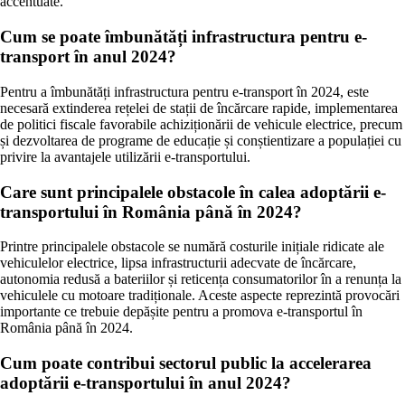
accentuate.
Cum se poate îmbunătăți infrastructura pentru e-
transport în anul 2024?
Pentru a îmbunătăți infrastructura pentru e-transport în 2024, este
necesară extinderea rețelei de stații de încărcare rapide, implementarea
de politici fiscale favorabile achiziționării de vehicule electrice, precum
și dezvoltarea de programe de educație și conștientizare a populației cu
privire la avantajele utilizării e-transportului.
Care sunt principalele obstacole în calea adoptării e-
transportului în România până în 2024?
Printre principalele obstacole se numără costurile inițiale ridicate ale
vehiculelor electrice, lipsa infrastructurii adecvate de încărcare,
autonomia redusă a bateriilor și reticența consumatorilor în a renunța la
vehiculele cu motoare tradiționale. Aceste aspecte reprezintă provocări
importante ce trebuie depășite pentru a promova e-transportul în
România până în 2024.
Cum poate contribui sectorul public la accelerarea
adoptării e-transportului în anul 2024?