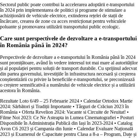
Sectorul public poate contribui la accelerarea adoptării e-transportului
în 2024 prin implementarea de politici și programe de stimulare a
achiziționării de vehicule electrice, extinderea rețelei de stații de
încărcare, crearea de zone cu acces restricționat pentru vehiculele
poluante și promovarea utilizării transportului public ecologic.
Care sunt perspectivele de dezvoltare a e-transportului
în România până în 2024?
Perspectivele de dezvoltare a e-transportului în România până în 2024
sunt promițătoare, având în vedere interesul tot mai mare al autorităților
și al populației pentru soluții de transport durabile. Cu sprijinul adecvat
din partea guvernului, investițiile în infrastructura necesară și creșterea
conștientizării cu privire la beneficiile e-transportului, se preconizează
o creștere semnificativă a numărului de vehicule electrice și a utilizării
acestora în România.
Rezultate Loto 6/49 – 25 Februarie 2024
•
Calendar Ortodox Martie
2024: Sărbători și Tradiții Importante
•
Târguri de Crăciun 2023 în
România
•
Oferta Revelion 2024: Vacante si Circuite de Neuitat!
•
Filme Noi 2023: Ce Ne Asteapta in Lumea Cinematografiei
•
Posturi
Disponibile în Administrația Publică din Iași în 2023-2024
•
Catalog
Avon C6 2023 și Campania din Iunie
•
Calendar Evaluare Națională
2023 și Examenul de Capacitate pentru Clasa a 8-a – Program, Date și