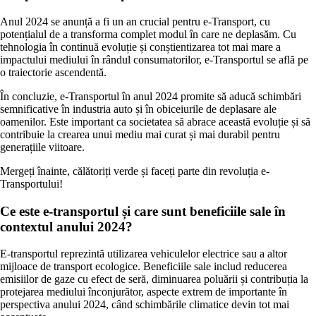
Anul 2024 se anunță a fi un an crucial pentru e-Transport, cu
potențialul de a transforma complet modul în care ne deplasăm. Cu
tehnologia în continuă evoluție și conștientizarea tot mai mare a
impactului mediului în rândul consumatorilor, e-Transportul se află pe
o traiectorie ascendentă.
În concluzie, e-Transportul în anul 2024 promite să aducă schimbări
semnificative în industria auto și în obiceiurile de deplasare ale
oamenilor. Este important ca societatea să abrace această evoluție și să
contribuie la crearea unui mediu mai curat și mai durabil pentru
generațiile viitoare.
Mergeți înainte, călătoriți verde și faceți parte din revoluția e-
Transportului!
Ce este e-transportul și care sunt beneficiile sale în
contextul anului 2024?
E-transportul reprezintă utilizarea vehiculelor electrice sau a altor
mijloace de transport ecologice. Beneficiile sale includ reducerea
emisiilor de gaze cu efect de seră, diminuarea poluării și contribuția la
protejarea mediului înconjurător, aspecte extrem de importante în
perspectiva anului 2024, când schimbările climatice devin tot mai