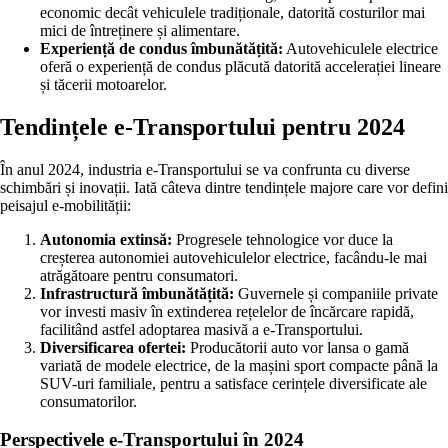
economic decât vehiculele tradiționale, datorită costurilor mai
mici de întreținere și alimentare.
Experiență de condus îmbunătățită:
Autovehiculele electrice
oferă o experiență de condus plăcută datorită accelerației lineare
și tăcerii motoarelor.
Tendințele e-Transportului pentru 2024
În anul 2024, industria e-Transportului se va confrunta cu diverse
schimbări și inovații. Iată câteva dintre tendințele majore care vor defini
peisajul e-mobilității:
Autonomia extinsă:
Progresele tehnologice vor duce la
creșterea autonomiei autovehiculelor electrice, facându-le mai
atrăgătoare pentru consumatori.
Infrastructură îmbunătățită:
Guvernele și companiile private
vor investi masiv în extinderea rețelelor de încărcare rapidă,
facilitând astfel adoptarea masivă a e-Transportului.
Diversificarea ofertei:
Producătorii auto vor lansa o gamă
variată de modele electrice, de la mașini sport compacte până la
SUV-uri familiale, pentru a satisface cerințele diversificate ale
consumatorilor.
Perspectivele e-Transportului în 2024