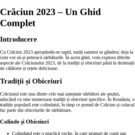
Crăciun 2023 – Un Ghid
Complet
Introducere
Cu Crăciun 2023 apropiindu-se rapid, mulți oameni se gândesc deja la
cum vor să-și petreacă sărbătorile. În acest ghid, vom explora diferite
aspecte ale Crăciunului 2023, de la tradiții și obiceiuri până la destinații
de călătorie și rețete delicioase.
Tradiții și Obiceiuri
Crăciunul este una dintre cele mai așteptate sărbători ale anului,
aducând cu sine numeroase tradiții și obiceiuri specifice. În România, o
tradiție populară este colindatul, în timp ce pomul de Crăciun și colacul
fac parte din obiceiurile de sărbătoare.
Colinde și Obiceiuri
Colindatul este o practică veche, în care grupuri de copii sau