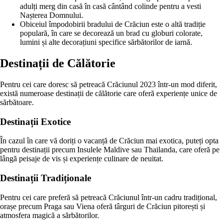
adulți merg din casă în casă cântând colinde pentru a vesti
Nașterea Domnului.
Obiceiul împodobirii bradului de Crăciun este o altă tradiție
populară, în care se decorează un brad cu globuri colorate,
lumini și alte decorațiuni specifice sărbătorilor de iarnă.
Destinații de Călătorie
Pentru cei care doresc să petreacă Crăciunul 2023 într-un mod diferit,
există numeroase destinații de călătorie care oferă experiențe unice de
sărbătoare.
Destinații Exotice
În cazul în care vă doriți o vacanță de Crăciun mai exotica, puteți opta
pentru destinații precum Insulele Maldive sau Thailanda, care oferă pe
lângă peisaje de vis și experiențe culinare de neuitat.
Destinații Tradiționale
Pentru cei care preferă să petreacă Crăciunul într-un cadru tradițional,
orașe precum Praga sau Viena oferă târguri de Crăciun pitorești și
atmosfera magică a sărbătorilor.