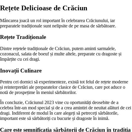
Rețete Delicioase de Crăciun
Mâncarea joacă un rol important în celebrarea Crăciunului, iar
preparatele tradiționale sunt nelipsite de pe masa de sărbătoare.
Rețete Tradiționale
Dintre rețetele tradiționale de Crăciun, putem aminti sarmalele,
cozonacul, salata de boeuf și multe altele, preparate cu dragoste și
împărțite cu cei dragi.
Inovații Culinare
Pentru cei dornici să experimenteze, există tot felul de rețete moderne
și reinterpretări ale preparatelor clasice de Crăciun, care pot aduce o
notă de prospețime în meniul sărbătorilor.
În concluzie, Crăciunul 2023 vine cu oportunități deosebite de a
celebra într-un mod special și de a crea amintiri de neuitat alături de cei
dragi. Indiferent de modul în care alegeți să petreceți sărbătorile,
important este să sărbătoriți cu bucurie și dragoste în inimă.
Care este semnificația sărbătorii de Crăciun în tradiția