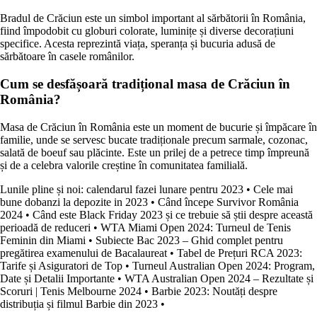
Bradul de Crăciun este un simbol important al sărbătorii în România,
fiind împodobit cu globuri colorate, luminițe și diverse decorațiuni
specifice. Acesta reprezintă viața, speranța și bucuria adusă de
sărbătoare în casele românilor.
Cum se desfășoară tradițional masa de Crăciun în
România?
Masa de Crăciun în România este un moment de bucurie și împăcare în
familie, unde se servesc bucate tradiționale precum sarmale, cozonac,
salată de boeuf sau plăcinte. Este un prilej de a petrece timp împreună
și de a celebra valorile creștine în comunitatea familială.
Lunile pline și noi: calendarul fazei lunare pentru 2023
•
Cele mai
bune dobanzi la depozite in 2023
•
Când începe Survivor România
2024
•
Când este Black Friday 2023 și ce trebuie să știi despre această
perioadă de reduceri
•
WTA Miami Open 2024: Turneul de Tenis
Feminin din Miami
•
Subiecte Bac 2023 – Ghid complet pentru
pregătirea examenului de Bacalaureat
•
Tabel de Prețuri RCA 2023:
Tarife și Asiguratori de Top
•
Turneul Australian Open 2024: Program,
Date și Detalii Importante
•
WTA Australian Open 2024 – Rezultate și
Scoruri | Tenis Melbourne 2024
•
Barbie 2023: Noutăți despre
distribuția și filmul Barbie din 2023
•