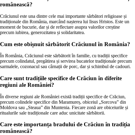
românească?
Crăciunul este una dintre cele mai importante sărbători religioase și
tradiționale din România, marcând nașterea lui Iisus Hristos. Este un
moment de bucurie, dar și de reflectare asupra valorilor creștine
precum iubirea, generozitatea și solidaritatea.
Cum este obișnuit sărbătorit Crăciunul în România?
În România, Crăciunul este sărbătorit în familie, cu tradiții specifice
precum colindatul, pregătirea și servirea bucatelor tradiționale precum
sarmalele, cozonacul sau cârnații de porc, dar și schimbul de cadouri.
Care sunt tradițiile specifice de Crăciun în diferite
regiuni ale României?
În diverse regiuni ale României există tradiții specifice de Crăciun,
precum colindele specifice din Maramureș, obiceiul „Sorcova” din
Moldova sau „Steaua” din Muntenia. Fiecare zonă are obiceiurile și
ritualurile sale tradiționale care aduc unicitate sărbătorii.
Care este importanța bradului de Crăciun în tradiția
românească?