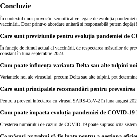
Concluzie
În contextul unor provocări semnificative legate de evoluția pandemiei 
vaccinării. Doar printr-o abordare unitară și responsabilă putem depăși 
Care sunt previziunile pentru evoluția pandemiei de
În funcție de ritmul actual al vaccinării, de respectarea măsurilor de p
constant în luna septembrie 2023.
Cum poate influența varianta Delta sau alte tulpini 
Variantele noi ale virusului, precum Delta sau alte tulpini, pot determ
Care sunt principalele recomandări pentru prevenirea
Pentru a preveni infectarea cu virusul SARS-CoV-2 în luna august 2023,
Cum poate impacta evoluția pandemiei de COVID-19 î
Creșterea numărului de cazuri de COVID-19 poate suprasolicita sistemul 
Ce măsuri ar trebui să fie luate pentru a gestiona efi