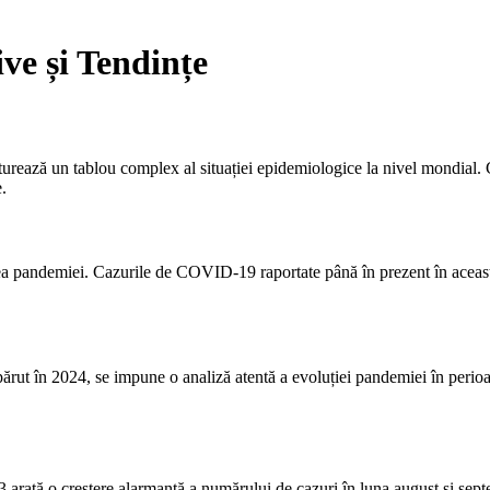
ve și Tendințe
ează un tablou complex al situației epidemiologice la nivel mondial. Cu
.
 pandemiei. Cazurile de COVID-19 raportate până în prezent în această l
părut în 2024, se impune o analiză atentă a evoluției pandemiei în perioada
rată o creștere alarmantă a numărului de cazuri în luna august și septemb