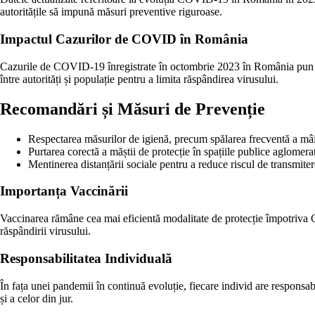
autoritățile să impună măsuri preventive riguroase.
Impactul Cazurilor de COVID în România
Cazurile de COVID-19 înregistrate în octombrie 2023 în România pun sub
între autorități și populație pentru a limita răspândirea virusului.
Recomandări și Măsuri de Prevenție
Respectarea măsurilor de igienă, precum spălarea frecventă a mâini
Purtarea corectă a măștii de protecție în spațiile publice aglomera
Mentinerea distanțării sociale pentru a reduce riscul de transmiter
Importanța Vaccinării
Vaccinarea rămâne cea mai eficientă modalitate de protecție împotriva 
răspândirii virusului.
Responsabilitatea Individuală
În fața unei pandemii în continuă evoluție, fiecare individ are responsabi
și a celor din jur.