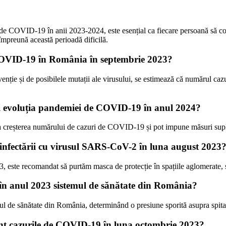
de COVID-19 în anii 2023-2024, este esențial ca fiecare persoană să conș
împreună această perioadă dificilă.
 COVID-19 în România în septembrie 2023?
revenție și de posibilele mutații ale virusului, se estimează că numărul 
noi evoluția pandemiei de COVID-19 în anul 2024?
ina creșterea numărului de cazuri de COVID-19 și pot impune măsuri supli
 infectării cu virusul SARS-CoV-2 în luna august 2023
 este recomandat să purtăm masca de protecție în spațiile aglomerate, s
n anul 2023 sistemul de sănătate din România?
de sănătate din România, determinând o presiune sporită asupra spitalel
cient cazurile de COVID-19 în luna octombrie 2023?