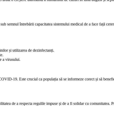
 semnul întrebării capacitatea sistemului medical de a face față cereri
lor și utilizarea de dezinfectanți.
te.
e a virusului.
COVID-19. Este crucial ca populația să se informeze corect și să benefi
litatea de a respecta regulile impuse și de a fi solidar cu comunitatea. P