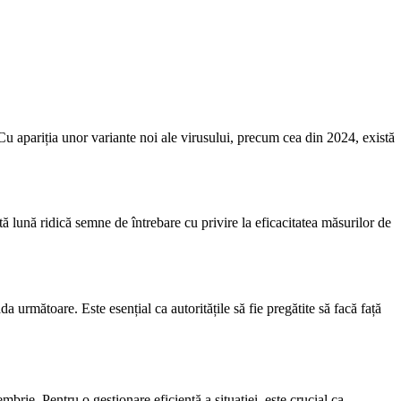
 apariția unor variante noi ale virusului, precum cea din 2024, există
ună ridică semne de întrebare cu privire la eficacitatea măsurilor de
 următoare. Este esențial ca autoritățile să fie pregătite să facă față
rie. Pentru o gestionare eficientă a situației, este crucial ca