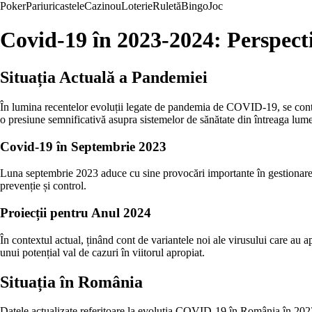
Poker
Pariuri
castele
Cazinou
Loterie
Ruletă
Bingo
Joc
Covid-19 în 2023-2024: Perspecti
Situația Actuală a Pandemiei
În lumina recentelor evoluții legate de pandemia de COVID-19, se contur
o presiune semnificativă asupra sistemelor de sănătate din întreaga lume
Covid-19 în Septembrie 2023
Luna septembrie 2023 aduce cu sine provocări importante în gestionarea
prevenție și control.
Proiecții pentru Anul 2024
În contextul actual, ținând cont de variantele noi ale virusului care au a
unui potențial val de cazuri în viitorul apropiat.
Situația în România
Datele actualizate referitoare la evoluția COVID-19 în România în 2023 a