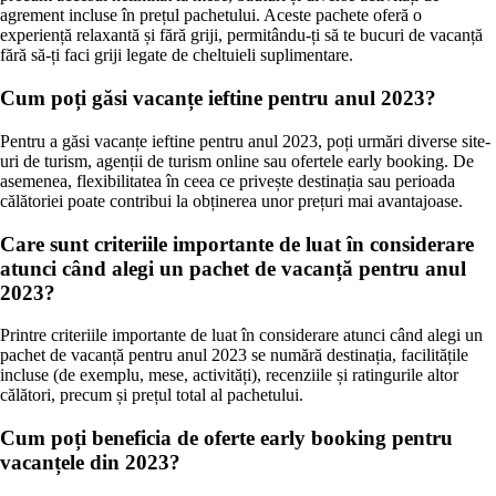
agrement incluse în prețul pachetului. Aceste pachete oferă o
experiență relaxantă și fără griji, permitându-ți să te bucuri de vacanță
fără să-ți faci griji legate de cheltuieli suplimentare.
Cum poți găsi vacanțe ieftine pentru anul 2023?
Pentru a găsi vacanțe ieftine pentru anul 2023, poți urmări diverse site-
uri de turism, agenții de turism online sau ofertele early booking. De
asemenea, flexibilitatea în ceea ce privește destinația sau perioada
călătoriei poate contribui la obținerea unor prețuri mai avantajoase.
Care sunt criteriile importante de luat în considerare
atunci când alegi un pachet de vacanță pentru anul
2023?
Printre criteriile importante de luat în considerare atunci când alegi un
pachet de vacanță pentru anul 2023 se numără destinația, facilitățile
incluse (de exemplu, mese, activități), recenziile și ratingurile altor
călători, precum și prețul total al pachetului.
Cum poți beneficia de oferte early booking pentru
vacanțele din 2023?