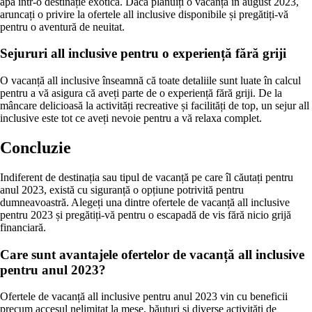
apă într-o destinație exotica. Dacă planuiți o vacanță în august 2023,
aruncați o privire la ofertele all inclusive disponibile și pregătiți-vă
pentru o aventură de neuitat.
Sejururi all inclusive pentru o experiență fără griji
O vacanță all inclusive înseamnă că toate detaliile sunt luate în calcul
pentru a vă asigura că aveți parte de o experiență fără griji. De la
mâncare delicioasă la activități recreative și facilități de top, un sejur all
inclusive este tot ce aveți nevoie pentru a vă relaxa complet.
Concluzie
Indiferent de destinația sau tipul de vacanță pe care îl căutați pentru
anul 2023, există cu siguranță o opțiune potrivită pentru
dumneavoastră. Alegeți una dintre ofertele de vacanță all inclusive
pentru 2023 și pregătiți-vă pentru o escapadă de vis fără nicio grijă
financiară.
Care sunt avantajele ofertelor de vacanță all inclusive
pentru anul 2023?
Ofertele de vacanță all inclusive pentru anul 2023 vin cu beneficii
precum accesul nelimitat la mese, băuturi și diverse activități de