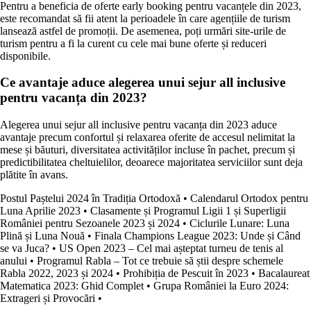
Pentru a beneficia de oferte early booking pentru vacanțele din 2023,
este recomandat să fii atent la perioadele în care agențiile de turism
lansează astfel de promoții. De asemenea, poți urmări site-urile de
turism pentru a fi la curent cu cele mai bune oferte și reduceri
disponibile.
Ce avantaje aduce alegerea unui sejur all inclusive
pentru vacanța din 2023?
Alegerea unui sejur all inclusive pentru vacanța din 2023 aduce
avantaje precum confortul și relaxarea oferite de accesul nelimitat la
mese și băuturi, diversitatea activităților incluse în pachet, precum și
predictibilitatea cheltuielilor, deoarece majoritatea serviciilor sunt deja
plătite în avans.
Postul Paștelui 2024 în Tradiția Ortodoxă
•
Calendarul Ortodox pentru
Luna Aprilie 2023
•
Clasamente și Programul Ligii 1 și Superligii
României pentru Sezoanele 2023 și 2024
•
Ciclurile Lunare: Luna
Plină și Luna Nouă
•
Finala Champions League 2023: Unde și Când
se va Juca?
•
US Open 2023 – Cel mai așteptat turneu de tenis al
anului
•
Programul Rabla – Tot ce trebuie să știi despre schemele
Rabla 2022, 2023 și 2024
•
Prohibiția de Pescuit în 2023
•
Bacalaureat
Matematica 2023: Ghid Complet
•
Grupa României la Euro 2024:
Extrageri și Provocări
•