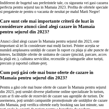
Indiferent de bugetul sau preferintele tale, cu siguranta vei gasi cazarea
perfecta pentru sejurul tau in Mamaia 2023. Profita de ofertele speciale
si pregateste-te pentru o vacanta de neuitat pe malul Marii Negre!
Care sunt cele mai importante criterii de luat în
considerare atunci când alegi cazare în Mamaia
pentru sejurul din 2023?
Atunci când alegi cazare în Mamaia pentru sejurul din 2023, este
important să iei în considerare mai mulți factori. Printre aceștia se
numără amplasarea unității de cazare în raport cu plaja și alte puncte de
interes, facilitățile oferite de unitatea de cazare (piscină, parcare, acces
la plajă etc.), calitatea serviciilor, recenziile și ratingurile altor turiști,
precum și raportul calitate-preț.
Cum poți găsi cele mai bune oferte de cazare în
Mamaia pentru sejurul din 2023?
Pentru a găsi cele mai bune oferte de cazare în Mamaia pentru sejurul
din 2023, poți urmări diverse platforme online specializate în turism,
cum ar fi site-urile de rezervări de cazare sau agențiile de turism. De
asemenea, poți urmări campaniile promoționale ale unităților de cazare
din Mamaia, poți verifica ofertele early booking sau last minute, sau