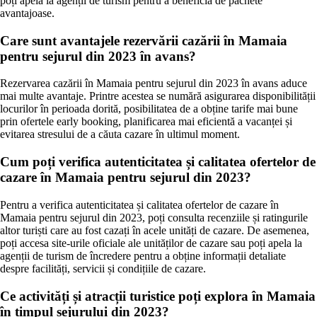
poți apela la agenții de turism pentru a beneficia de pachete
avantajoase.
Care sunt avantajele rezervării cazării în Mamaia
pentru sejurul din 2023 în avans?
Rezervarea cazării în Mamaia pentru sejurul din 2023 în avans aduce
mai multe avantaje. Printre acestea se numără asigurarea disponibilității
locurilor în perioada dorită, posibilitatea de a obține tarife mai bune
prin ofertele early booking, planificarea mai eficientă a vacanței și
evitarea stresului de a căuta cazare în ultimul moment.
Cum poți verifica autenticitatea și calitatea ofertelor de
cazare în Mamaia pentru sejurul din 2023?
Pentru a verifica autenticitatea și calitatea ofertelor de cazare în
Mamaia pentru sejurul din 2023, poți consulta recenziile și ratingurile
altor turiști care au fost cazați în acele unități de cazare. De asemenea,
poți accesa site-urile oficiale ale unităților de cazare sau poți apela la
agenții de turism de încredere pentru a obține informații detaliate
despre facilități, servicii și condițiile de cazare.
Ce activități și atracții turistice poți explora în Mamaia
în timpul sejurului din 2023?