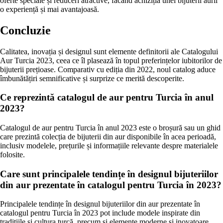
oferte speciale și reduceri atractive, facând achiziția unei bijuterii aurii
o experiență și mai avantajoasă.
Concluzie
Calitatea, inovația și designul sunt elemente definitorii ale Catalogului
Aur Turcia 2023, ceea ce îl plasează în topul preferințelor iubitorilor de
bijuterii prețioase. Comparativ cu ediția din 2022, noul catalog aduce
îmbunătățiri semnificative și surprize ce merită descoperite.
Ce reprezintă catalogul de aur pentru Turcia în anul
2023?
Catalogul de aur pentru Turcia în anul 2023 este o broșură sau un ghid
care prezintă colecția de bijuterii din aur disponibile în acea perioadă,
inclusiv modelele, prețurile și informațiile relevante despre materialele
folosite.
Care sunt principalele tendințe în designul bijuteriilor
din aur prezentate în catalogul pentru Turcia în 2023?
Principalele tendințe în designul bijuteriilor din aur prezentate în
catalogul pentru Turcia în 2023 pot include modele inspirate din
tradițiile și cultura turcă, precum și elemente moderne și inovatoare