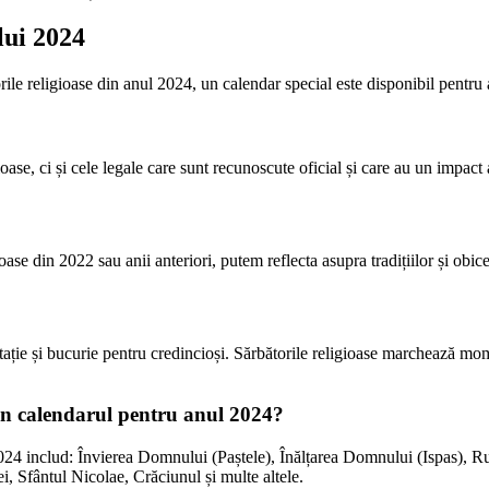
lui 2024
orile religioase din anul 2024, un calendar special este disponibil pentru 
se, ci și cele legale care sunt recunoscute oficial și care au un impact 
oase din 2022 sau anii anteriori, putem reflecta asupra tradițiilor și obice
e și bucurie pentru credincioși. Sărbătorile religioase marchează moment
din calendarul pentru anul 2024?
 2024 includ: Învierea Domnului (Paștele), Înălțarea Domnului (Ispas),
 Sfântul Nicolae, Crăciunul și multe altele.