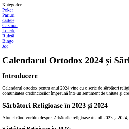
Kategorier
Poker
Pariuri
castele
Cazinou
Loterie
Ruletă
Bingo
Joc
Calendarul Ortodox 2024 și Săr
Introducere
Calendarul ortodox pentru anul 2024 vine cu o serie de sărbători relig
comunitatea credincioșilor împreună într-un sentiment de unitate și c
Sărbători Religioase în 2023 și 2024
Atunci când vorbim despre sărbătorile religioase în anii 2023 și 2024,
Sărbători Religioase în 2023: