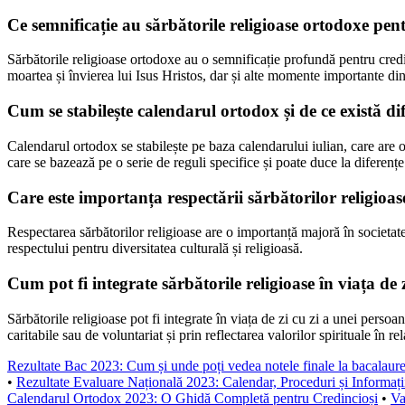
Ce semnificație au sărbătorile religioase ortodoxe pen
Sărbătorile religioase ortodoxe au o semnificație profundă pentru cred
moartea și învierea lui Isus Hristos, dar și alte momente importante din 
Cum se stabilește calendarul ortodox și de ce există d
Calendarul ortodox se stabilește pe baza calendarului iulian, care are o s
care se bazează pe o serie de reguli specifice și poate duce la diferențe
Care este importanța respectării sărbătorilor religioa
Respectarea sărbătorilor religioase are o importanță majoră în societate
respectului pentru diversitatea culturală și religioasă.
Cum pot fi integrate sărbătorile religioase în viața de
Sărbătorile religioase pot fi integrate în viața de zi cu zi a unei persoan
caritabile sau de voluntariat și prin reflectarea valorilor spirituale în rel
Rezultate Bac 2023: Cum și unde poți vedea notele finale la bacalaure
•
Rezultate Evaluare Națională 2023: Calendar, Proceduri și Informați
Calendarul Ortodox 2023: O Ghidă Completă pentru Credincioși
•
Va