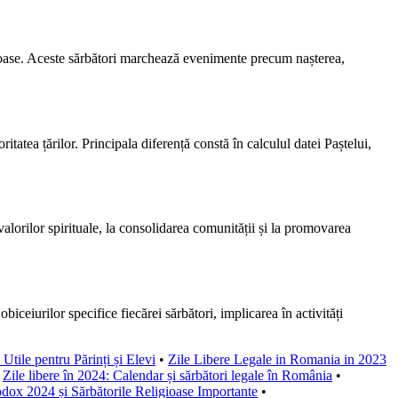
gioase. Aceste sărbători marchează evenimente precum nașterea,
itatea țărilor. Principala diferență constă în calculul datei Paștelui,
alorilor spirituale, la consolidarea comunității și la promovarea
obiceiurilor specifice fiecărei sărbători, implicarea în activități
Utile pentru Părinți și Elevi
•
Zile Libere Legale in Romania in 2023
•
Zile libere în 2024: Calendar și sărbători legale în România
•
dox 2024 și Sărbătorile Religioase Importante
•