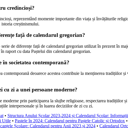
tru credincioși?
incioși, reprezentând momente importante din viața și învățăturile reli
istoria creștinismului.
iferențe față de calendarul gregorian?
erie de diferențe față de calendarul gregorian utilizat în prezent în major
 în raport cu data Paștelui din calendarul gregorian.
se în societatea contemporană?
a contemporană deoarece acestea contribuie la menținerea tradițiilor și v
 zi cu zi a unei persoane moderne?
e moderne prin participarea la slujbe religioase, respectarea tradițiilor și 
ațiile interpersonale și în luarea deciziilor de zi cu zi.
at
•
Structura Anului Școlar 2023-2024 și Calendarul Școlar: Informații 
i Utile
•
Pastele în 2024: Calendarul pentru Paștele Catolic și Ortodox
canțele Școlare: Calendarul pentru Anii 2023 și 2024
•
Calendarul Orto