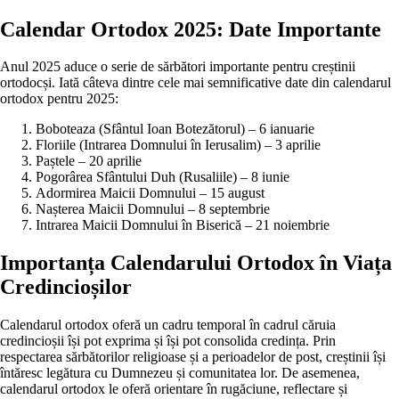
Calendar Ortodox 2025: Date Importante
Anul 2025 aduce o serie de sărbători importante pentru creștinii
ortodocși. Iată câteva dintre cele mai semnificative date din calendarul
ortodox pentru 2025:
Boboteaza (Sfântul Ioan Botezătorul) – 6 ianuarie
Floriile (Intrarea Domnului în Ierusalim) – 3 aprilie
Paștele – 20 aprilie
Pogorârea Sfântului Duh (Rusaliile) – 8 iunie
Adormirea Maicii Domnului – 15 august
Nașterea Maicii Domnului – 8 septembrie
Intrarea Maicii Domnului în Biserică – 21 noiembrie
Importanța Calendarului Ortodox în Viața
Credincioșilor
Calendarul ortodox oferă un cadru temporal în cadrul căruia
credincioșii își pot exprima și își pot consolida credința. Prin
respectarea sărbătorilor religioase și a perioadelor de post, creștinii își
întăresc legătura cu Dumnezeu și comunitatea lor. De asemenea,
calendarul ortodox le oferă orientare în rugăciune, reflectare și