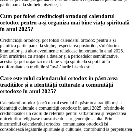
participarea la slujbele bisericești.
Cum pot folosi credincioșii ortodocși calendarul
ortodox pentru a-și organiza mai bine viața spirituală
în anul 2025?
Credincioșii ortodocși pot folosi calendarul ortodox pentru a-și
planifica participarea la slujbe, respectarea posturilor, sărbătorirea
hramurilor și a altor evenimente religioase importante în anul 2025.
Prin urmărirea cu atenție a datelor și a perioadelor semnificative,
aceștia își pot organiza mai bine viața spirituală și pot trăi în
conformitate cu tradițiile și învățăturile bisericești.
Care este rolul calendarului ortodox în păstrarea
tradițiilor și a identității culturale a comunității
ortodoxe în anul 2025?
Calendarul ortodox joacă un rol esențial în păstrarea tradițiilor și a
identității culturale a comunității ortodoxe în anul 2025, oferindu-le
credincioșilor un cadru de referință pentru sărbătorirea și respectarea
obiceiurilor religioase transmise de la o generație la alta. Prin
intermediul calendarului ortodox, comunitatea ortodoxă își
consolidează legăturile spirituale și culturale, contribuind la perpetuarea