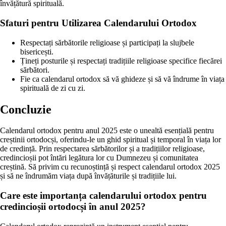
învățătură spirituală.
Sfaturi pentru Utilizarea Calendarului Ortodox
Respectați sărbătorile religioase și participați la slujbele
bisericești.
Țineți posturile și respectați tradițiile religioase specifice fiecărei
sărbători.
Fie ca calendarul ortodox să vă ghideze și să vă îndrume în viața
spirituală de zi cu zi.
Concluzie
Calendarul ortodox pentru anul 2025 este o unealtă esențială pentru
creștinii ortodocși, oferindu-le un ghid spiritual și temporal în viața lor
de credință. Prin respectarea sărbătorilor și a tradițiilor religioase,
credincioșii pot întări legătura lor cu Dumnezeu și comunitatea
creștină. Să privim cu recunoștință și respect calendarul ortodox 2025
și să ne îndrumăm viața după învățăturile și tradițiile lui.
Care este importanța calendarului ortodox pentru
credincioșii ortodocși în anul 2025?