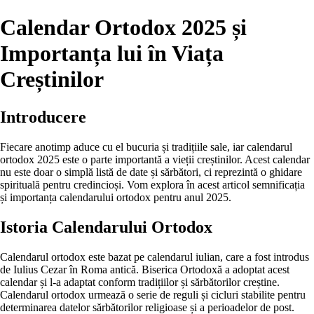
Calendar Ortodox 2025 și
Importanța lui în Viața
Creștinilor
Introducere
Fiecare anotimp aduce cu el bucuria și tradițiile sale, iar calendarul
ortodox 2025 este o parte importantă a vieții creștinilor. Acest calendar
nu este doar o simplă listă de date și sărbători, ci reprezintă o ghidare
spirituală pentru credincioși. Vom explora în acest articol semnificația
și importanța calendarului ortodox pentru anul 2025.
Istoria Calendarului Ortodox
Calendarul ortodox este bazat pe calendarul iulian, care a fost introdus
de Iulius Cezar în Roma antică. Biserica Ortodoxă a adoptat acest
calendar și l-a adaptat conform tradițiilor și sărbătorilor creștine.
Calendarul ortodox urmează o serie de reguli și cicluri stabilite pentru
determinarea datelor sărbătorilor religioase și a perioadelor de post.