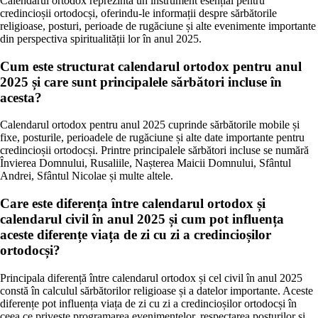
Calendarul ortodox reprezintă un instrument esențial pentru
credincioșii ortodocși, oferindu-le informații despre sărbătorile
religioase, posturi, perioade de rugăciune și alte evenimente importante
din perspectiva spiritualității lor în anul 2025.
Cum este structurat calendarul ortodox pentru anul
2025 și care sunt principalele sărbători incluse în
acesta?
Calendarul ortodox pentru anul 2025 cuprinde sărbătorile mobile și
fixe, posturile, perioadele de rugăciune și alte date importante pentru
credincioșii ortodocși. Printre principalele sărbători incluse se numără
Învierea Domnului, Rusaliile, Nașterea Maicii Domnului, Sfântul
Andrei, Sfântul Nicolae și multe altele.
Care este diferența între calendarul ortodox și
calendarul civil în anul 2025 și cum pot influența
aceste diferențe viața de zi cu zi a credincioșilor
ortodocși?
Principala diferență între calendarul ortodox și cel civil în anul 2025
constă în calculul sărbătorilor religioase și a datelor importante. Aceste
diferențe pot influența viața de zi cu zi a credincioșilor ortodocși în
ceea ce privește programarea evenimentelor, respectarea posturilor și