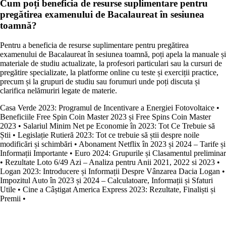
Cum poți beneficia de resurse suplimentare pentru
pregătirea examenului de Bacalaureat în sesiunea
toamnă?
Pentru a beneficia de resurse suplimentare pentru pregătirea
examenului de Bacalaureat în sesiunea toamnă, poți apela la manuale și
materiale de studiu actualizate, la profesori particulari sau la cursuri de
pregătire specializate, la platforme online cu teste și exerciții practice,
precum și la grupuri de studiu sau forumuri unde poți discuta și
clarifica nelămuriri legate de materie.
Casa Verde 2023: Programul de Incentivare a Energiei Fotovoltaice
•
Beneficiile Free Spin Coin Master 2023 și Free Spins Coin Master
2023
•
Salariul Minim Net pe Economie în 2023: Tot Ce Trebuie să
Știi
•
Legislație Rutieră 2023: Tot ce trebuie să știi despre noile
modificări și schimbări
•
Abonament Netflix în 2023 și 2024 – Tarife și
Informații Importante
•
Euro 2024: Grupurile și Clasamentul preliminar
•
Rezultate Loto 6/49 Azi – Analiza pentru Anii 2021, 2022 si 2023
•
Logan 2023: Introducere și Informații Despre Vânzarea Dacia Logan
•
Impozitul Auto în 2023 și 2024 – Calculatoare, Informații și Sfaturi
Utile
•
Cine a Câștigat America Express 2023: Rezultate, Finaliști și
Premii
•