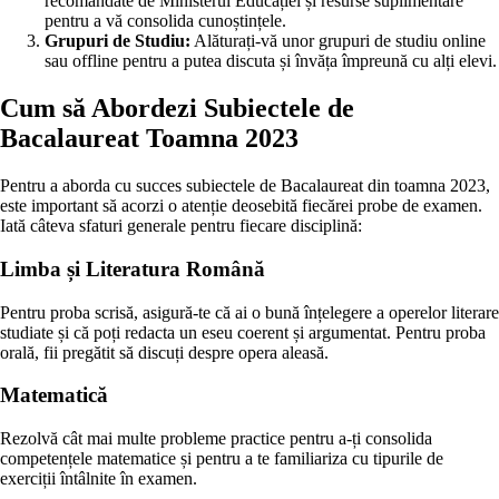
recomandate de Ministerul Educației și resurse suplimentare
pentru a vă consolida cunoștințele.
Grupuri de Studiu:
Alăturați-vă unor grupuri de studiu online
sau offline pentru a putea discuta și învăța împreună cu alți elevi.
Cum să Abordezi Subiectele de
Bacalaureat Toamna 2023
Pentru a aborda cu succes subiectele de Bacalaureat din toamna 2023,
este important să acorzi o atenție deosebită fiecărei probe de examen.
Iată câteva sfaturi generale pentru fiecare disciplină:
Limba și Literatura Română
Pentru proba scrisă, asigură-te că ai o bună înțelegere a operelor literare
studiate și că poți redacta un eseu coerent și argumentat. Pentru proba
orală, fii pregătit să discuți despre opera aleasă.
Matematică
Rezolvă cât mai multe probleme practice pentru a-ți consolida
competențele matematice și pentru a te familiariza cu tipurile de
exerciții întâlnite în examen.