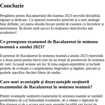
Concluzie
Pregătirea pentru Bacalaureatul din toamna 2023 necesită disciplină,
rigoare și dedicare. Cu ajutorul resurselor potrivite și a unei strategii
bine definite, vei putea aborda fiecare probă de examen cu încredere și
determinare. Îți dorim mult succes în realizarea obiectivelor tale
academice!
Ce presupune examenul de Bacalaureat în sesiunea
toamnă a anului 2023?
Examenul de Bacalaureat în sesiunea toamnă a anului 2023 reprezintă
o a doua șansă pentru elevii care nu au reușit să promoveze în sesiunea
de vară. Această sesiune are loc în luna august-septembrie și include
probele de evaluare a competențelor lingvistice și digitale, precum și
probele specifice fiecărei filiere de studiu.
Care sunt avantajele și dezavantajele susținerii
examenului de Bacalaureat în sesiunea toamnă?
Printre avantajele susținerii examenului în sesiunea toamnă se numără
posibilitatea de a-ți îmbunătăți rezultatele, de a obține o diplomă de
Bacalaureat și de a accesa mai ușor anumite facultăți sau locuri de