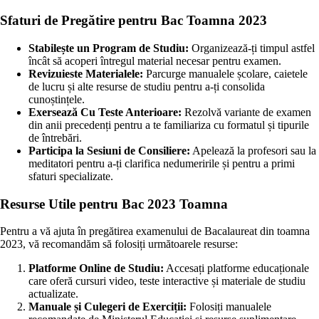
Sfaturi de Pregătire pentru Bac Toamna 2023
Stabilește un Program de Studiu:
Organizează-ți timpul astfel
încât să acoperi întregul material necesar pentru examen.
Revizuieste Materialele:
Parcurge manualele școlare, caietele
de lucru și alte resurse de studiu pentru a-ți consolida
cunoștințele.
Exersează Cu Teste Anterioare:
Rezolvă variante de examen
din anii precedenți pentru a te familiariza cu formatul și tipurile
de întrebări.
Participa la Sesiuni de Consiliere:
Apelează la profesori sau la
meditatori pentru a-ți clarifica nedumeririle și pentru a primi
sfaturi specializate.
Resurse Utile pentru Bac 2023 Toamna
Pentru a vă ajuta în pregătirea examenului de Bacalaureat din toamna
2023, vă recomandăm să folosiți următoarele resurse:
Platforme Online de Studiu:
Accesați platforme educaționale
care oferă cursuri video, teste interactive și materiale de studiu
actualizate.
Manuale și Culegeri de Exerciții:
Folosiți manualele