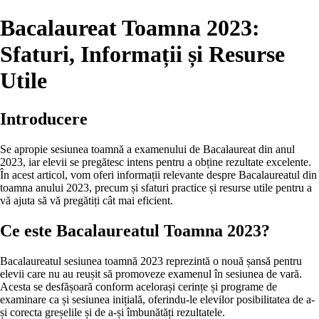
Bacalaureat Toamna 2023:
Sfaturi, Informații și Resurse
Utile
Introducere
Se apropie sesiunea toamnă a examenului de Bacalaureat din anul
2023, iar elevii se pregătesc intens pentru a obține rezultate excelente.
În acest articol, vom oferi informații relevante despre Bacalaureatul din
toamna anului 2023, precum și sfaturi practice și resurse utile pentru a
vă ajuta să vă pregătiți cât mai eficient.
Ce este Bacalaureatul Toamna 2023?
Bacalaureatul sesiunea toamnă 2023 reprezintă o nouă șansă pentru
elevii care nu au reușit să promoveze examenul în sesiunea de vară.
Acesta se desfășoară conform acelorași cerințe și programe de
examinare ca și sesiunea inițială, oferindu-le elevilor posibilitatea de a-
și corecta greșelile și de a-și îmbunătăți rezultatele.