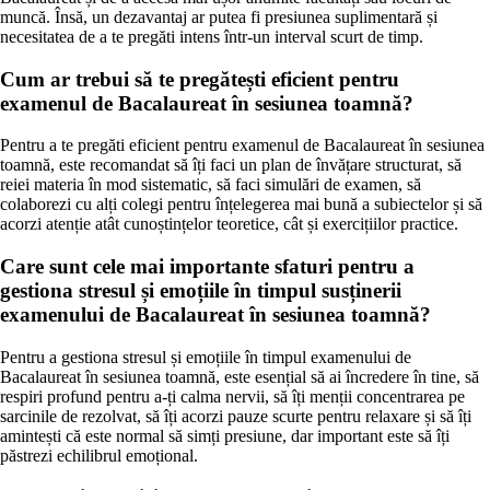
muncă. Însă, un dezavantaj ar putea fi presiunea suplimentară și
necesitatea de a te pregăti intens într-un interval scurt de timp.
Cum ar trebui să te pregătești eficient pentru
examenul de Bacalaureat în sesiunea toamnă?
Pentru a te pregăti eficient pentru examenul de Bacalaureat în sesiunea
toamnă, este recomandat să îți faci un plan de învățare structurat, să
reiei materia în mod sistematic, să faci simulări de examen, să
colaborezi cu alți colegi pentru înțelegerea mai bună a subiectelor și să
acorzi atenție atât cunoștințelor teoretice, cât și exercițiilor practice.
Care sunt cele mai importante sfaturi pentru a
gestiona stresul și emoțiile în timpul susținerii
examenului de Bacalaureat în sesiunea toamnă?
Pentru a gestiona stresul și emoțiile în timpul examenului de
Bacalaureat în sesiunea toamnă, este esențial să ai încredere în tine, să
respiri profund pentru a-ți calma nervii, să îți menții concentrarea pe
sarcinile de rezolvat, să îți acorzi pauze scurte pentru relaxare și să îți
amintești că este normal să simți presiune, dar important este să îți
păstrezi echilibrul emoțional.