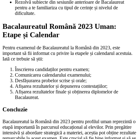
Rezolvă subiecte din sesiunile anterioare de Bacalaureat
pentru a te familiariza cu tipul de cerințe și nivelul de
dificultate.
Bacalaureatul Română 2023 Uman:
Etape și Calendar
Pentru examenul de Bacalaureatul la Română din 2023, este
important să fii informat cu privire la etapele și calendarul acestuia.
Iată ce trebuie să știi:
Înscrierea candidaților pentru examen;
Comunicarea calendarului examenului;
Desfășurarea probelor scrise și orale;
Afișarea rezultatelor și depunerea contestațiilor;
Afișarea rezultatelor finale și obținerea diplomelor de
Bacalaureat.
Concluzie
Bacalaureatul la Română din 2023 pentru profilul uman reprezintă o
etapă importantă în parcursul educațional al elevilor. Prin pregătire
intensivă și abordare strategică a materiei, aceștia pot obține rezultate
remarcabile la acest examen. Este crucial să fie bine informat și să se