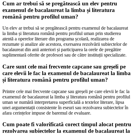
Cum ar trebui să se pregătească un elev pentru
examenul de bacalaureat la limba și literatura
română pentru profilul uman?
Un elev ar trebui să se pregătească pentru examenul de bacalaureat
la limba și literatura română pentru profilul uman prin studierea
atentă a operelor literare din programa școlară, realizarea de
rezumate și analize ale acestora, exersarea rezolvării subiectelor de
bacalaureat din anii anteriori și participarea la orele de pregătire
suplimentară oferite de profesori sau de către instituții specializate.
Care sunt cele mai frecvente capcane sau greșeli pe
care elevii le fac la examenul de bacalaureat la limba
și literatura română pentru profilul uman?
Printre cele mai frecvente capcane sau greșeli pe care elevii le fac la
examenul de bacalaureat la limba și literatura română pentru profilul
uman se numără interpretarea superficială a textelor literare, lipsa
unei argumentații consistente în eseuri sau rezolvarea subiectelor în
afara cerințelor impuse de baremul de evaluare.
Cum poate fi valorificată corect timpul alocat pentru
rezolvarea subiectelor la examenul de bacalaureat la