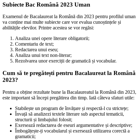
Subiecte Bac Română 2023 Uman
Examenul de Bacalaureat la Română din 2023 pentru profilul uman
va conține mai multe subiecte care vor evalua cunoștințele și
abilitățile elevilor. Printre acestea se vor regăsi:
Analiza unei opere literare obligatorii;
Comentariu de text;
Redactarea unui eseu;
Analiza unui text non-literar;
Rezolvarea unor exerciții de gramatică și vocabular.
Cum să te pregătești pentru Bacalaureat la Română
2023?
Pentru a obține rezultate bune la Bacalaureatul la Română din 2023,
este important să începi pregătirea din timp. Iată câteva sfaturi utile:
Stabilește un program de învățare și respectă-l cu strictețe;
Învață să analizezi textele literare sub aspectul tematicii,
structurii și limbajului folosit;
Exersează redactarea de eseuri argumentative și descriptive;
Îmbogățește-ți vocabularul și exersează utilizarea corectă a
gramaticii;