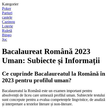
Kategorier
Poker
Pariuri
castele
Cazinou
Loterie
Ruletă
Bingo
Joc
Bacalaureat Română 2023
Uman: Subiecte și Informații
Ce cuprinde Bacalaureatul la Română în
2023 pentru profilul uman?
Bacalaureatul la Română este un examen important pentru
absolvenții de liceu care urmează profilul uman. Subiectele testului
sunt concepute pentru a evalua competențele lingvistice, de analiză
și interpretare a textelor literare și non-literare.