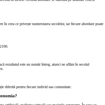
ere în ceea ce privește numerotarea secolelor, iar fiecare abordare poate
 2100.
acă rezultatul este un număr întreg, atunci ne aflăm în secolul
ea.
ie diferită pentru fiecare individ sau comunitate.
economia?
a artificială, realitatea virtuală sau mașinile autonome. În ceea ce