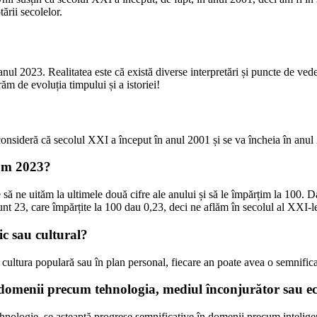
ării secolelor.
nul 2023. Realitatea este că există diverse interpretări și puncte de ved
m de evoluția timpului și a istoriei!
consideră că secolul XXI a început în anul 2001 și se va încheia în anul
cum 2023?
să ne uităm la ultimele două cifre ale anului și să le împărțim la 100. D
nt 23, care împărțite la 100 dau 0,23, deci ne aflăm în secolul al XXI-l
ic sau cultural?
cultura populară sau în plan personal, fiecare an poate avea o semnificaț
 domenii precum tehnologia, mediul înconjurător sau 
hnologie, se așteaptă progrese semnificative în domenii precum inteligenț