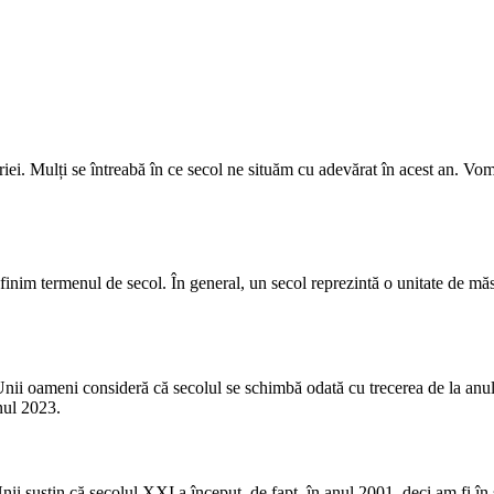
ei. Mulți se întreabă în ce secol ne situăm cu adevărat în acest an. Vom 
efinim termenul de secol. În general, un secol reprezintă o unitate de mă
nii oameni consideră că secolul se schimbă odată cu trecerea de la anul 
nul 2023.
 Unii susțin că secolul XXI a început, de fapt, în anul 2001, deci am fi în