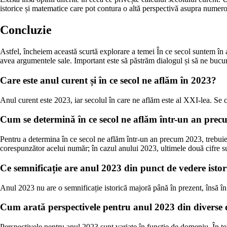
istorice și matematice care pot contura o altă perspectivă asupra numerot
Concluzie
Astfel, încheiem această scurtă explorare a temei În ce secol suntem în a
avea argumentele sale. Important este să păstrăm dialogul și să ne bucură
Care este anul curent și în ce secol ne aflăm în 2023?
Anul curent este 2023, iar secolul în care ne aflăm este al XXI-lea. Se 
Cum se determină în ce secol ne aflăm într-un an pre
Pentru a determina în ce secol ne aflăm într-un an precum 2023, trebuie 
corespunzător acelui număr; în cazul anului 2023, ultimele două cifre su
Ce semnificație are anul 2023 din punct de vedere istor
Anul 2023 nu are o semnificație istorică majoră până în prezent, însă în 
Cum arată perspectivele pentru anul 2023 din diverse
Perspectivele pentru anul 2023 sunt variate în funcție de domeniu. În te