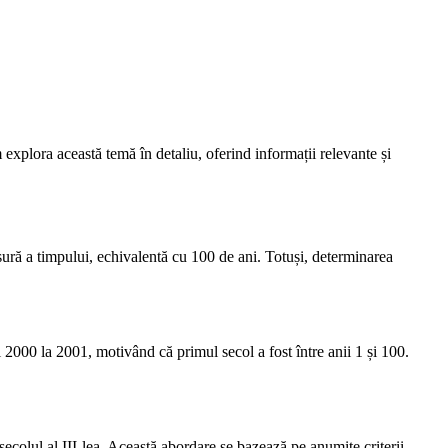
explora această temă în detaliu, oferind informații relevante și
sură a timpului, echivalentă cu 100 de ani. Totuși, determinarea
2000 la 2001, motivând că primul secol a fost între anii 1 și 100.
 secolul al III-lea. Această abordare se bazează pe anumite criterii