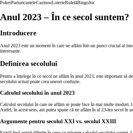
Poker
Pariuri
castele
Cazinou
Loterie
Ruletă
Bingo
Joc
Anul 2023 – În ce secol suntem?
Introducere
Anul 2023 este un moment în care ne aflăm într-un punct crucial al istori
interesante.
Definirea secolului
Pentru a înțelege în ce secol ne aflăm în anul 2023, este important să d
secolului actual poate crea uneori confuzie.
Calculul secolului în anul 2023
Calculul secolului în care ne aflăm se poate face în mai multe moduri. U
Astfel, în acest sens, am putea spune că ne aflăm în al 23-lea secol în a
Argumente pentru secolul XXI vs. secolul XXIII
Există însă opinii diferite în ceea ce privește calculul secolului curent.