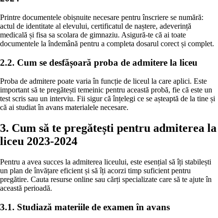
Printre documentele obișnuite necesare pentru înscriere se numără:
actul de identitate al elevului, certificatul de naștere, adeverință
medicală și fisa sa scolara de gimnaziu. Asigură-te că ai toate
documentele la îndemână pentru a completa dosarul corect și complet.
2.2. Cum se desfășoară proba de admitere la liceu
Proba de admitere poate varia în funcție de liceul la care aplici. Este
important să te pregătești temeinic pentru această probă, fie că este un
test scris sau un interviu. Fii sigur că înțelegi ce se așteaptă de la tine și
că ai studiat în avans materialele necesare.
3. Cum să te pregătești pentru admiterea la
liceu 2023-2024
Pentru a avea succes la admiterea liceului, este esențial să îți stabilești
un plan de învățare eficient și să îți acorzi timp suficient pentru
pregătire. Cauta resurse online sau cărți specializate care să te ajute în
această perioadă.
3.1. Studiază materiile de examen în avans