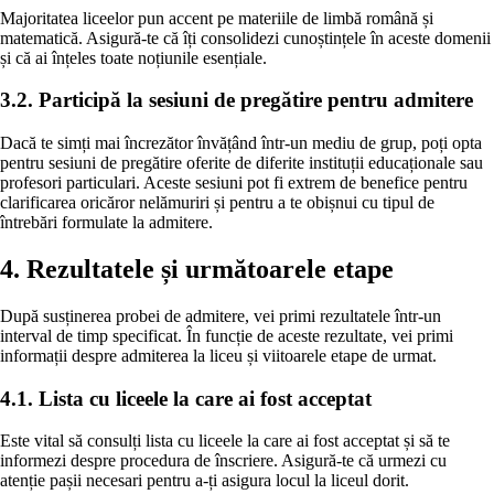
Majoritatea liceelor pun accent pe materiile de limbă română și
matematică. Asigură-te că îți consolidezi cunoștințele în aceste domenii
și că ai înțeles toate noțiunile esențiale.
3.2. Participă la sesiuni de pregătire pentru admitere
Dacă te simți mai încrezător învățând într-un mediu de grup, poți opta
pentru sesiuni de pregătire oferite de diferite instituții educaționale sau
profesori particulari. Aceste sesiuni pot fi extrem de benefice pentru
clarificarea oricăror nelămuriri și pentru a te obișnui cu tipul de
întrebări formulate la admitere.
4. Rezultatele și următoarele etape
După susținerea probei de admitere, vei primi rezultatele într-un
interval de timp specificat. În funcție de aceste rezultate, vei primi
informații despre admiterea la liceu și viitoarele etape de urmat.
4.1. Lista cu liceele la care ai fost acceptat
Este vital să consulți lista cu liceele la care ai fost acceptat și să te
informezi despre procedura de înscriere. Asigură-te că urmezi cu
atenție pașii necesari pentru a-ți asigura locul la liceul dorit.